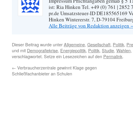
Impressum Pflichtangaben gemäß § 5 TM
ist: Ria Hinken Tel. +49 (0) 761 | 2852
pr.de Umsatzsteuer-ID DE185565169 Vera
Hinken Wintererstr. 7, D-79104 Freibur
Alle Beiträge von Redaktion anzeigen
Dieser Beitrag wurde unter
Allgemeine
,
Gesellschaft
,
Politik
,
Pre
und mit
Demografiekrise
,
Energiepolitik
,
Politik
,
Studie
,
Wahlen
,
verschlagwortet. Setze ein Lesezeichen auf den
Permalink
.
←
Verbraucherzentrale gewinnt Klage gegen
Schließfachanbieter an Schulen