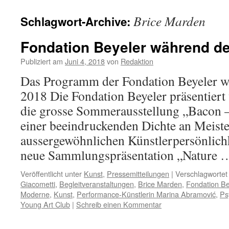
Brice Marden
Schlagwort-Archive:
Fondation Beyeler während de
Publiziert am
Juni 4, 2018
von
Redaktion
Das Programm der Fondation Beyeler w
2018 Die Fondation Beyeler präsentiert
die grosse Sommerausstellung „Bacon –
einer beeindruckenden Dichte an Meiste
aussergewöhnlichen Künstlerpersönlichk
neue Sammlungspräsentation „Nature
Veröffentlicht unter
Kunst
,
Pressemitteilungen
|
Verschlagwortet
Giacometti
,
Begleitveranstaltungen
,
Brice Marden
,
Fondation Be
Moderne
,
Kunst
,
Performance-Künstlerin Marina Abramović
,
Ps
Young Art Club
|
Schreib einen Kommentar