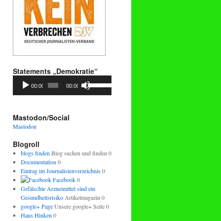
Statements „Demokratie“
Audio-
Pfeiltasten
00:00
00:00
Player
Hoch/Runter
benutzen,
um
die
Mastodon/Social
Lautstärke
Mastodon
zu
regeln.
Blogroll
blogs finden
Blog suchen und finden 0
Documentation
0
Eintrag im Journalistenverzeichnis
0
Facebook
0
Gefälschte Arzneimittel sind ein
Gesundheitsrisiko
Artikelmagazin 0
google+ Page
Unsere google+ Seite 0
Hans Hinken
0