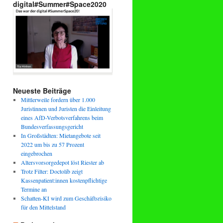
digital#Summer#Space2020
Neueste Beiträge
Mittlerweile fordern über 1.000
Juristinnen und Juristen die Einleitung
eines AfD-Verbotsverfahrens beim
Bundesverfassungsgericht
In Großstädten: Mietangebote seit
2022 um bis zu 57 Prozent
eingebrochen
Altersvorsorgedepot löst Riester ab
Trotz Filter: Doctolib zeigt
Kassenpatient:innen kostenpflichtige
Termine an
Schatten-KI wird zum Geschäftsrisiko
für den Mittelstand