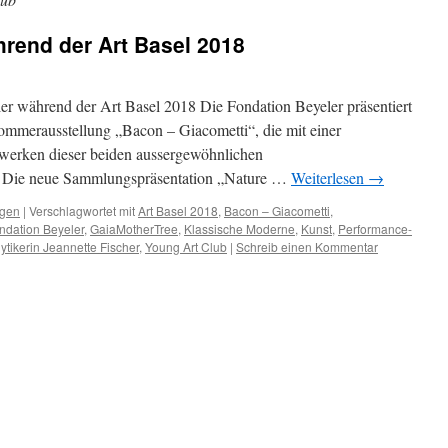
rend der Art Basel 2018
r während der Art Basel 2018 Die Fondation Beyeler präsentiert
ommerausstellung „Bacon – Giacometti“, die mit einer
werken dieser beiden aussergewöhnlichen
t. Die neue Sammlungspräsentation „Nature …
Weiterlesen
→
ngen
|
Verschlagwortet mit
Art Basel 2018
,
Bacon – Giacometti
,
ndation Beyeler
,
GaiaMotherTree
,
Klassische Moderne
,
Kunst
,
Performance-
tikerin Jeannette Fischer
,
Young Art Club
|
Schreib einen Kommentar