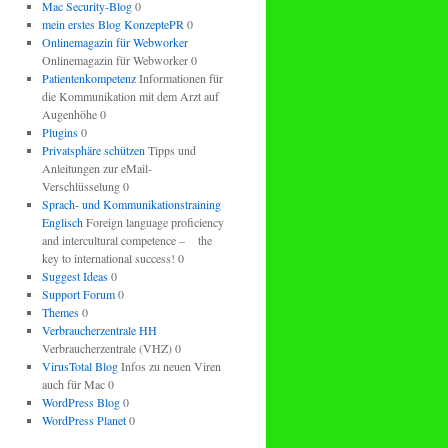
Mac Security-Blog
0
mein erstes Blog KonzeptePR
0
Onlinemagazin für Webworker
Onlinemagazin für Webworker 0
Patientenkompetenz
Informationen für
die Kommunikation mit dem Arzt auf
Augenhöhe 0
Plugins
0
Privatsphäre schützen
Tipps und
Anleitungen zur eMail-
Verschlüsselung 0
Sprach- und Kommunikationstraining
Englisch
Foreign language proficiency
and intercultural competence – the
key to international success! 0
Suggest Ideas
0
Support Forum
0
Themes
0
Verbraucherzentrale HH
Verbraucherzentrale (VHZ) 0
VirusTotal Blog
Infos zu neuen Viren
auch für Mac 0
WordPress Blog
0
WordPress Planet
0