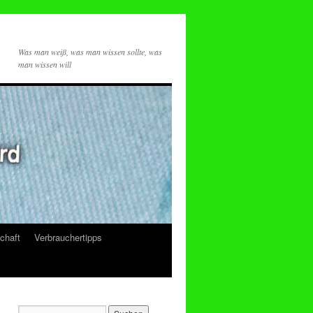
Was man weiß, was man wissen sollte, was
man wissen will
chaft
Verbrauchertipps