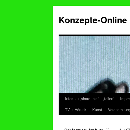
Konzepte-Online
Infos zu „share this“ – „teilen“
Impre
Zum
TV + Hörunk
Kunst
Veranstaltun
Inhalt
springen
Young Art C