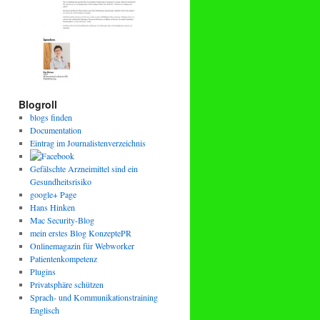
Blogroll
blogs finden
Documentation
Eintrag im Journalistenverzeichnis
Gefälschte Arzneimittel sind ein
Gesundheitsrisiko
google+ Page
Hans Hinken
Mac Security-Blog
mein erstes Blog KonzeptePR
Onlinemagazin für Webworker
Patientenkompetenz
Plugins
Privatsphäre schützen
Sprach- und Kommunikationstraining
Englisch