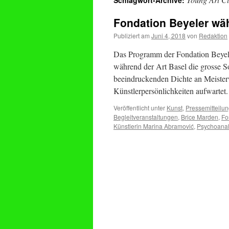
Schlagwort-Archive:
Fondation Beyeler wäh
Publiziert am
Juni 4, 2018
von
Redaktion
Das Programm der Fondation Beyele
während der Art Basel die grosse S
beeindruckenden Dichte an Meister
Künstlerpersönlichkeiten aufwarte
Veröffentlicht unter
Kunst
,
Pressemitteilu
Begleitveranstaltungen
,
Brice Marden
,
Fo
Künstlerin Marina Abramović
,
Psychoanaly