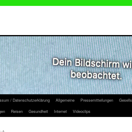
ssum / Datenschutzerklärung
Allgemeine
Pressemitteilungen
Gesells
gen
Reisen
Gesundheit
Internet
Videoclips
lub