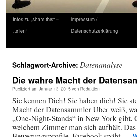
Zum
Infos zu „share this“ –
Impressum /
Inhalt
„teilen“
Datenschutzerklärung
springen
Datenanalyse
Schlagwort-Archive:
Die wahre Macht der Datensa
Publiziert am
Januar 13, 2015
von
Redaktion
Sie kennen Dich! Sie haben dich! Sie st
Macht der Datensammler Uber weiß, wan
„One-Night-Stands“ in New York gibt. 
welchem Zimmer man sich aufhält. Das A
Bewegungsprofile. Facebook späht …
W