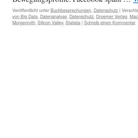
Veröffentlicht unter
Buchbesprechungen
,
Datenschutz
|
Verschla
von Big Data
,
Datenanalyse
,
Datenschutz
,
Droemer Verlag
,
Mac
Morgenroth
,
Silicon Valley
,
Statista
|
Schreib einen Kommentar