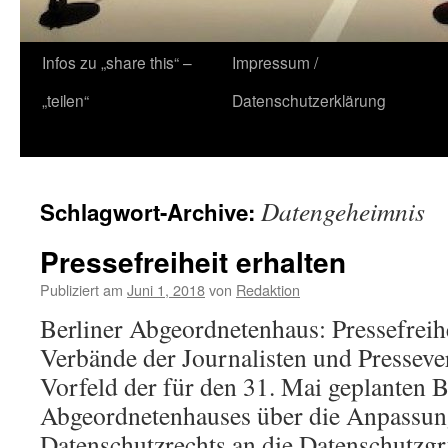
Zum
Infos zu „share this“ –
Impressum /
Inhalt
„teilen“
Datenschutzerklärung
springen
Datengeheimnis
Schlagwort-Archive:
Pressefreiheit erhalten
Publiziert am
Juni 1, 2018
von
Redaktion
Berliner Abgeordnetenhaus: Pressefreihe
Verbände der Journalisten und Presseve
Vorfeld der für den 31. Mai geplanten 
Abgeordnetenhauses über die Anpassung
Datenschutzrechts an die Datenschutzg