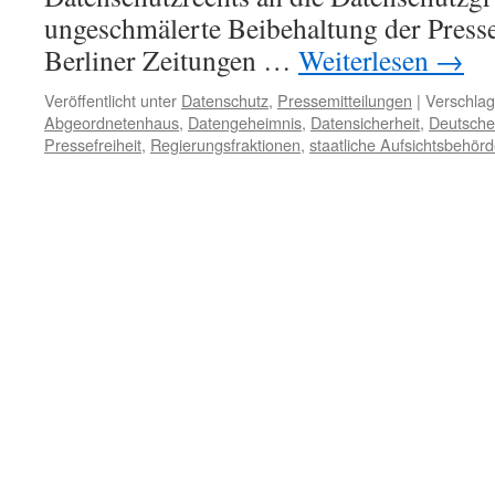
ungeschmälerte Beibehaltung der Pressef
Berliner Zeitungen …
Weiterlesen
→
Veröffentlicht unter
Datenschutz
,
Pressemitteilungen
|
Verschlag
Abgeordnetenhaus
,
Datengeheimnis
,
Datensicherheit
,
Deutsche
Pressefreiheit
,
Regierungsfraktionen
,
staatliche Aufsichtsbehör