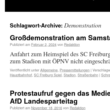
springen
Demonstration
Schlagwort-Archive:
Großdemonstration am Samsta
Publiziert am
Februar 2, 2024
von
Redaktion
Anfahrt zum Heimspiel des SC Freibu
zum Stadion mit ÖPNV nicht eingeschr
Veröffentlicht unter
Allgemeine
,
Pressemitteilungen
|
Verschlagw
Hauptbahnhof
,
SC Freiburg Spiel
,
Stadion
,
Straßenbahn
|
Schr
Protestaufruf gegen das Medi
AfD Landesparteitag
Publiziert am
November 18, 2016
von
Redaktion