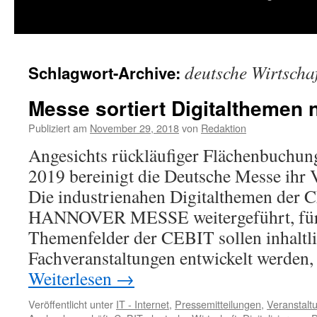
springen
deutsche Wirtscha
Schlagwort-Archive:
Messe sortiert Digitalthemen 
Publiziert am
November 29, 2018
von
Redaktion
Angesichts rückläufiger Flächenbuchun
2019 bereinigt die Deutsche Messe ihr 
Die industrienahen Digitalthemen der 
HANNOVER MESSE weitergeführt, für 
Themenfelder der CEBIT sollen inhaltli
Fachveranstaltungen entwickelt werden, 
Weiterlesen
→
Veröffentlicht unter
IT - Internet
,
Pressemitteilungen
,
Veranstalt