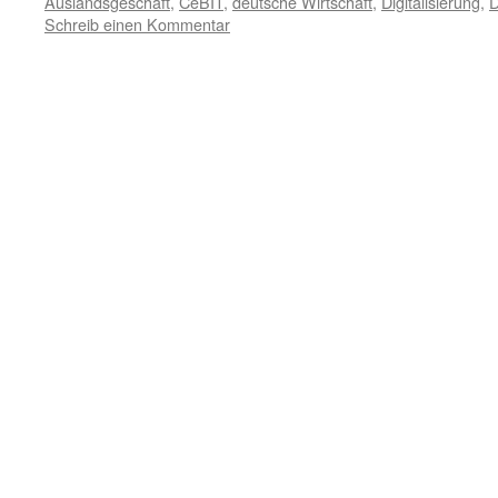
Auslandsgeschäft
,
CeBIT
,
deutsche Wirtschaft
,
Digitalisierung
,
D
Schreib einen Kommentar