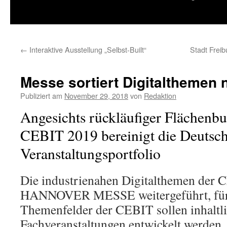
springen
←
Interaktive Ausstellung „Selbst-Built“
Stadt Frei
Messe sortiert Digitalthemen 
Publiziert am
November 29, 2018
von
Redaktion
Angesichts rückläufiger Flächenbu
CEBIT 2019 bereinigt die Deutsch
Veranstaltungsportfolio
Die industrienahen Digitalthemen der 
HANNOVER MESSE weitergeführt, für 
Themenfelder der CEBIT sollen inhaltli
Fachveranstaltungen entwickelt werden, d