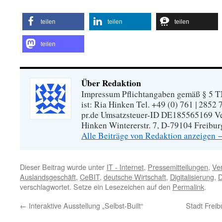
teilen
teilen
teilen
teilen
Über Redaktion
Impressum Pflichtangaben gemäß § 5 TM
ist: Ria Hinken Tel. +49 (0) 761 | 2852
pr.de Umsatzsteuer-ID DE185565169 Vera
Hinken Wintererstr. 7, D-79104 Freibur
Alle Beiträge von Redaktion anzeigen
Dieser Beitrag wurde unter
IT - Internet
,
Pressemitteilungen
,
Ve
Auslandsgeschäft
,
CeBIT
,
deutsche Wirtschaft
,
Digitalisierung
,
D
verschlagwortet. Setze ein Lesezeichen auf den
Permalink
.
←
Interaktive Ausstellung „Selbst-Built“
Stadt Frei