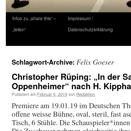
Zum
Infos zu „share this“ –
Impressum /
Inhalt
„teilen“
Datenschutzerklärung
springen
Felix Goeser
Schlagwort-Archive:
Christopher Rüping: „In der S
Oppenheimer“ nach H. Kippha
Publiziert am
Februar 5, 2019
von
Redaktion
Premiere am 19.01.19 im Deutschen T
offene weisse Bühne, oval, steril, fast as
Tisch, 6 Stühle. Die Schauspieler*inne
Die Zuschauer nehmen gleichzeitig ihre