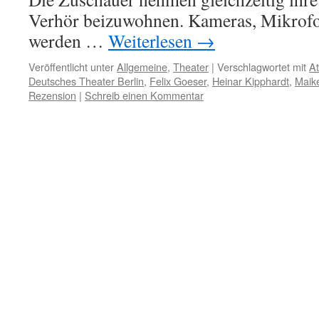
Verhör beizuwohnen. Kameras, Mikrofo
werden …
Weiterlesen
→
Veröffentlicht unter
Allgemeine
,
Theater
|
Verschlagwortet mit
A
Deutsches Theater Berlin
,
Felix Goeser
,
Heinar Kipphardt
,
Maik
Rezension
|
Schreib einen Kommentar