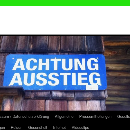
ssum / Datenschutzerklärung
Allgemeine
Pressemitteilungen
Gesells
gen
Reisen
Gesundheit
Internet
Videoclips