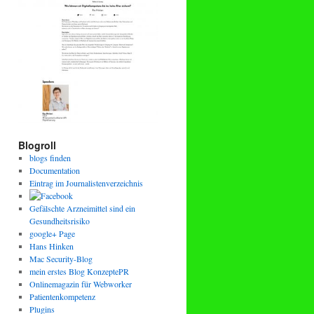
Blogroll
blogs finden
Documentation
Eintrag im Journalistenverzeichnis
Gefälschte Arzneimittel sind ein
Gesundheitsrisiko
google+ Page
Hans Hinken
Mac Security-Blog
mein erstes Blog KonzeptePR
Onlinemagazin für Webworker
Patientenkompetenz
Plugins