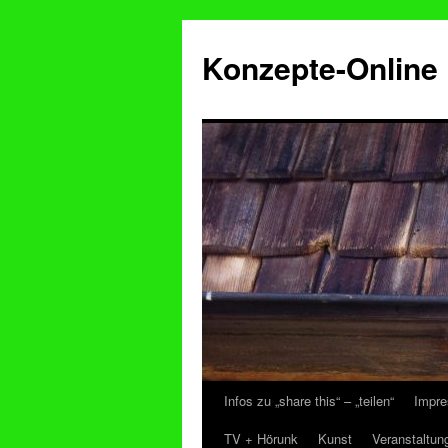
Konzepte-Online
Infos zu „share this“ – „teilen“
Impre
Zum
TV + Hörunk
Kunst
Veranstaltun
Inhalt