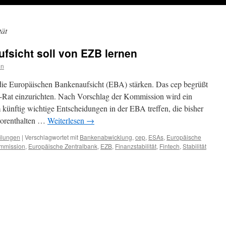
tät
fsicht soll von EZB lernen
on
ie Europäischen Bankenaufsicht (EBA) stärken. Das cep begrüßt
A-Rat einzurichten. Nach Vorschlag der Kommission wird ein
ünftig wichtige Entscheidungen in der EBA treffen, die bisher
vorenthalten …
Weiterlesen
→
ilungen
|
Verschlagwortet mit
Bankenabwicklung
,
cep
,
ESAs
,
Europäische
mmission
,
Europäische Zentralbank
,
EZB
,
Finanzstabilität
,
Fintech
,
Stabilität