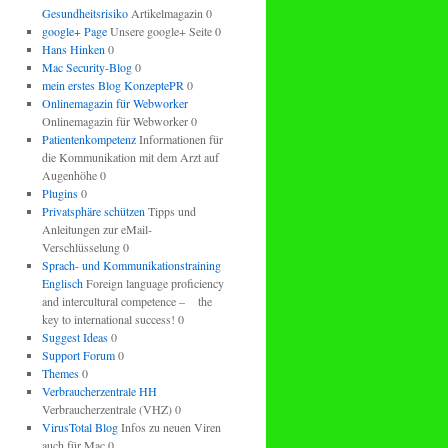
Gesundheitsrisiko
Artikelmagazin 0
google+ Page
Unsere google+ Seite 0
Hans Hinken
0
Mac Security-Blog
0
mein erstes Blog KonzeptePR
0
Onlinemagazin für Webworker
Onlinemagazin für Webworker 0
Patientenkompetenz
Informationen für
die Kommunikation mit dem Arzt auf
Augenhöhe 0
Plugins
0
Privatsphäre schützen
Tipps und
Anleitungen zur eMail-
Verschlüsselung 0
Sprach- und Kommunikationstraining
Englisch
Foreign language proficiency
and intercultural competence – the
key to international success! 0
Suggest Ideas
0
Support Forum
0
Themes
0
Verbraucherzentrale HH
Verbraucherzentrale (VHZ) 0
VirusTotal Blog
Infos zu neuen Viren
auch für Mac 0