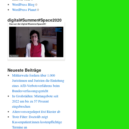
WordPress Blog
0
WordPress Planet
0
digital#Summer#Space2020
Neueste Beiträge
Mittlerweile fordern über 1.000
Juristinnen und Juristen die Einleitung
eines AfD-Verbotsverfahrens beim
Bundesverfassungsgericht
In Großstädten: Mietangebote seit
2022 um bis zu 57 Prozent
eingebrochen
Altersvorsorgedepot löst Riester ab
Trotz Filter: Doctolib zeigt
Kassenpatient:innen kostenpflichtige
Termine an