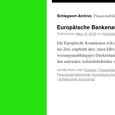
springen
Finanzstabili
Schlagwort-Archive:
Europäische Bankenau
Publiziert am
März 13, 2018
von
Redakti
Die Europäische Kommission will d
das Ziel, empfiehlt aber, einen EB
weisungsunabhängiges Direktorium k
den nationalen Aufsichtsbehörden 
Veröffentlicht unter
Finanzen
,
Pressemitte
Finanzaufsichtsbehörde
,
Europäische Ko
|
Schreib einen Kommentar