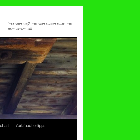
Was man weiß, was man wissen sollte, was
man wissen will
chaft
Verbrauchertipps