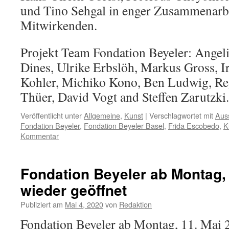
und Tino Sehgal in enger Zusammenarbe
Mitwirkenden.
Projekt Team Fondation Beyeler: Angel
Dines, Ulrike Erbslöh, Markus Gross, Ir
Kohler, Michiko Kono, Ben Ludwig, Re
Thüer, David Vogt and Steffen Zarutzki
Veröffentlicht unter
Allgemeine
,
Kunst
|
Verschlagwortet mit
Auss
Fondation Beyeler
,
Fondation Beyeler Basel
,
Frida Escobedo
,
K
Kommentar
Fondation Beyeler ab Montag,
wieder geöffnet
Publiziert am
Mai 4, 2020
von
Redaktion
Fondation Beyeler ab Montag, 11. Mai 