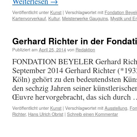
Weiterlesen
→
Veröffentlicht unter
Kunst
|
Verschlagwortet mit
Fondation Beyel
Kartenvorverkauf
,
Kultur
,
Meisterwerke Gauguins
,
Mystik und Er
Gerhard Richter in der Fondat
Publiziert am
April 25, 2014
von
Redaktion
FONDATION BEYELER Gerhard Richter
September 2014 Gerhard Richter (*1932,
Köln) gehört zu den bedeutendsten Künst
den sechzig Jahren seiner künstlerischen
Œuvre hervorgebracht, das sich durch
Veröffentlicht unter
Kunst
|
Verschlagwortet mit
Ausstellung
,
Fon
Richter
,
Hans Ulrich Obrist
|
Schreib einen Kommentar