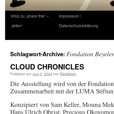
Zum
Infos zu „share this“ –
Impressum /
Inhalt
„teilen“
Datenschutzerklärung
springen
Fondation Beyeler
Schlagwort-Archive:
CLOUD CHRONICLES
Publiziert am
Juni 3, 2024
von
Redaktion
Die Ausstellung wird von der Fondation
Zusammenarbeit mit der LUMA Stiftung 
Konzipiert von Sam Keller, Mouna Meko
Hans Ulrich Obrist, Precious Okoyomon