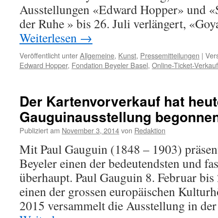
Ausstellungen «Edward Hopper» und «St
der Ruhe » bis 26. Juli verlängert, «Go
Weiterlesen
→
Veröffentlicht unter
Allgemeine
,
Kunst
,
Pressemitteilungen
|
Ver
Edward Hopper
,
Fondation Beyeler Basel
,
Online-Ticket-Verkauf
Der Kartenvorverkauf hat heute
Gauguinausstellung begonne
Publiziert am
November 3, 2014
von
Redaktion
Mit Paul Gauguin (1848 – 1903) präsent
Beyeler einen der bedeutendsten und fas
überhaupt. Paul Gauguin 8. Februar bis
einen der grossen europäischen Kulturh
2015 versammelt die Ausstellung in de