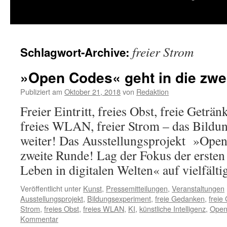
springen
freier Strom
Schlagwort-Archive:
»Open Codes« geht in die zwe
Publiziert am
Oktober 21, 2018
von
Redaktion
Freier Eintritt, freies Obst, freie Geträ
freies WLAN, freier Strom – das Bildu
weiter! Das Ausstellungsprojekt »Open
zweite Runde! Lag der Fokus der erste
Leben in digitalen Welten« auf vielfäl
Veröffentlicht unter
Kunst
,
Pressemitteilungen
,
Veranstaltungen
Ausstellungsprojekt
,
Bildungsexperiment
,
freie Gedanken
,
freie
Strom
,
freies Obst
,
freies WLAN
,
KI
,
künstliche Intelligenz
,
Open
Kommentar