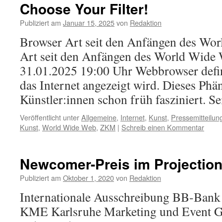
Choose Your Filter!
Publiziert am
Januar 15, 2025
von
Redaktion
Browser Art seit den Anfängen des Wo
Art seit den Anfängen des World Wide 
31.01.2025 19:00 Uhr Webbrowser defin
das Internet angezeigt wird. Dieses Ph
Künstler:innen schon früh fasziniert. S
Veröffentlicht unter
Allgemeine
,
Internet
,
Kunst
,
Pressemitteilun
Kunst
,
World Wide Web
,
ZKM
|
Schreib einen Kommentar
Newcomer-Preis im Projectio
Publiziert am
Oktober 1, 2020
von
Redaktion
Internationale Ausschreibung BB-Ban
KME Karlsruhe Marketing und Event G