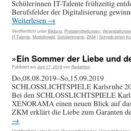
Schülerinnen IT-Talente frühzeitig entd
Berufsfelder der Digitalisierung gewinn
Weiterlesen
→
Veröffentlicht unter
Bildung
,
Pressemitteilungen
,
Veranstaltunge
IT-Talente
,
Modellrojekt
,
Schülerinnenb
,
ZKM
|
Schreib einen K
»Ein Sommer der Liebe und d
Publiziert am
Juni 17, 2019
von
Redaktion
Do,08.08.2019–So,15.09.2019
SCHLOSSLICHTSPIELE Karlsruhe 2
Bei den SCHLOSSLICHTSPIELE Karlsr
XENORAMA einen neuen Blick auf das
ZKM erklärt die Liebe zum Garanten d
→
Veröffentlicht unter
Kunst
,
Pressemitteilungen
,
Veranstaltungen