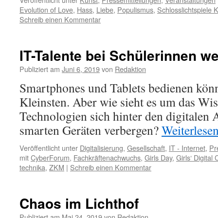
Evolution of Love
,
Hass
,
Liebe
,
Populismus
,
Schlosslichtspiele 
Schreib einen Kommentar
IT-Talente bei Schülerinnen w
Publiziert am
Juni 6, 2019
von
Redaktion
Smartphones und Tablets bedienen könn
Kleinsten. Aber wie sieht es um das Wis
Technologien sich hinter den digitale
smarten Geräten verbergen?
Weiterlese
Veröffentlicht unter
Digitalisierung
,
Gesellschaft
,
IT - Internet
,
Pr
mit
CyberForum
,
Fachkräftenachwuchs
,
Girls Day
,
Girls‘ Digita
technika
,
ZKM
|
Schreib einen Kommentar
Chaos im Lichthof
Publiziert am
Mai 24, 2019
von
Redaktion