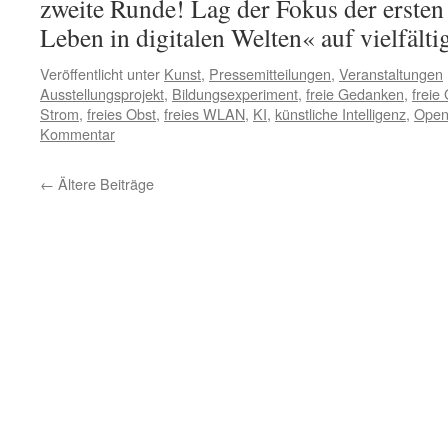
zweite Runde! Lag der Fokus der erste
Leben in digitalen Welten« auf vielfäl
Veröffentlicht unter
Kunst
,
Pressemitteilungen
,
Veranstaltungen
Ausstellungsprojekt
,
Bildungsexperiment
,
freie Gedanken
,
freie
Strom
,
freies Obst
,
freies WLAN
,
KI
,
künstliche Intelligenz
,
Open
Kommentar
←
Ältere Beiträge