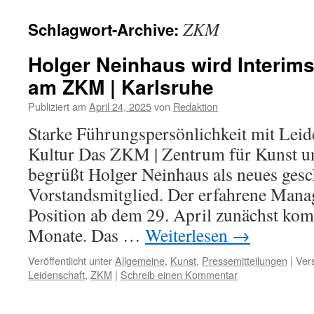
ZKM
Schlagwort-Archive:
Holger Neinhaus wird Interim
am ZKM | Karlsruhe
Publiziert am
April 24, 2025
von
Redaktion
Starke Führungspersönlichkeit mit Leid
Kultur Das ZKM | Zentrum für Kunst u
begrüßt Holger Neinhaus als neues gesc
Vorstandsmitglied. Der erfahrene Mana
Position ab dem 29. April zunächst kom
Monate. Das …
Weiterlesen
→
Veröffentlicht unter
Allgemeine
,
Kunst
,
Pressemitteilungen
|
Ver
Leidenschaft
,
ZKM
|
Schreib einen Kommentar