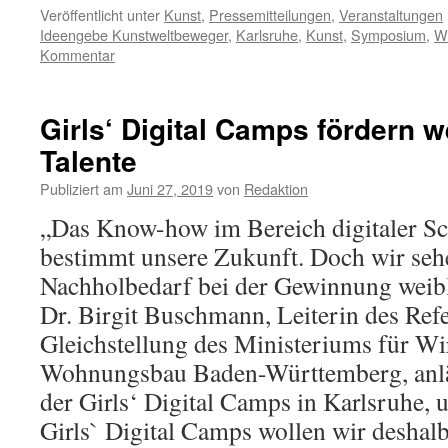
Veröffentlicht unter
Kunst
,
Pressemitteilungen
,
Veranstaltungen
Ideengebe Kunstweltbeweger
,
Karlsruhe
,
Kunst
,
Symposium
,
We
Kommentar
Girls‘ Digital Camps fördern we
Talente
Publiziert am
Juni 27, 2019
von
Redaktion
„Das Know-how im Bereich digitaler Sc
bestimmt unsere Zukunft. Doch wir seh
Nachholbedarf bei der Gewinnung weibl
Dr. Birgit Buschmann, Leiterin des Ref
Gleichstellung des Ministeriums für Wir
Wohnungsbau Baden-Württemberg, anläs
der Girls‘ Digital Camps in Karlsruhe, 
Girls` Digital Camps wollen wir deshal