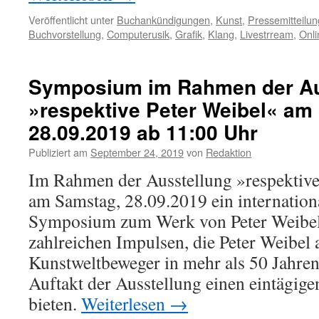
Veröffentlicht unter
Buchankündigungen
,
Kunst
,
Pressemitteilu
Buchvorstellung
,
Computerusik
,
Grafik
,
Klang
,
Livestrream
,
Onli
Symposium im Rahmen der Au
»respektive Peter Weibel« am
28.09.2019 ab 11:00 Uhr
Publiziert am
September 24, 2019
von
Redaktion
Im Rahmen der Ausstellung »respektive 
am Samstag, 28.09.2019 ein international
Symposium zum Werk von Peter Weibel s
zahlreichen Impulsen, die Peter Weibel 
Kunstweltbeweger in mehr als 50 Jahre
Auftakt der Ausstellung einen eintägi
bieten.
Weiterlesen
→