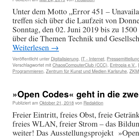
Unter dem Motto „Error 451 – Unavailab
treffen sich über die Laufzeit von Donne
Sonntag, den 02. Juni 2019 bis zu 150
über die Themen Technik und Gesellsch
Weiterlesen
→
Veröffentlicht unter
Digitalisierung
,
IT - Internet
,
Pressemitteilun
Verschlagwortet mit
ChaosComputerClub (CCC)
,
Entropia e.V.
,
Programmieren
,
Zentrum für Kunst und Medien Karlsruhe
,
ZKM
»Open Codes« geht in die zwe
Publiziert am
Oktober 21, 2018
von
Redaktion
Freier Eintritt, freies Obst, freie Geträ
freies WLAN, freier Strom – das Bildu
weiter! Das Ausstellungsprojekt »Open