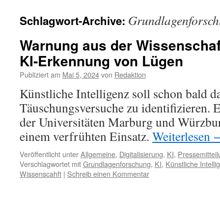
Grundlagenforsc
Schlagwort-Archive:
Warnung aus der Wissenschaft
KI-Erkennung von Lügen
Publiziert am
Mai 5, 2024
von
Redaktion
Künstliche Intelligenz soll schon bald 
Täuschungsversuche zu identifizieren.
der Universitäten Marburg und Würzbur
einem verfrühten Einsatz.
Weiterlesen
Veröffentlicht unter
Allgemeine
,
Digitalisierung
,
KI
,
Pressemittei
Verschlagwortet mit
Grundlagenforschung
,
KI
,
Künstliche Intelli
Wissenscahft
|
Schreib einen Kommentar