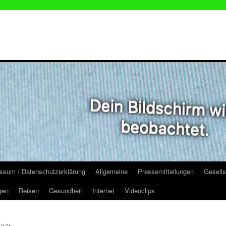
ssum / Datenschutzerklärung
Allgemeine
Pressemitteilungen
Gesells
gen
Reisen
Gesundheit
Internet
Videoclips
ität