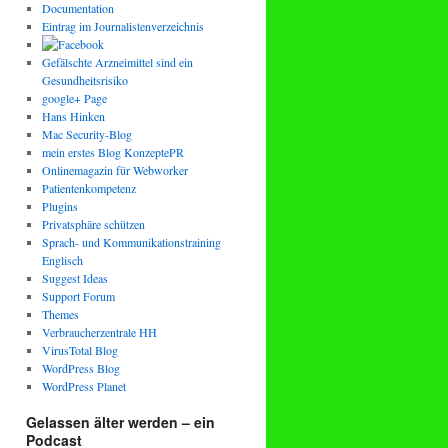
Documentation
Eintrag im Journalistenverzeichnis
Gefälschte Arzneimittel sind ein
Gesundheitsrisiko
google+ Page
Hans Hinken
Mac Security-Blog
mein erstes Blog KonzeptePR
Onlinemagazin für Webworker
Patientenkompetenz
Plugins
Privatsphäre schützen
Sprach- und Kommunikationstraining
Englisch
Suggest Ideas
Support Forum
Themes
Verbraucherzentrale HH
VirusTotal Blog
WordPress Blog
WordPress Planet
Gelassen älter werden – ein
Podcast