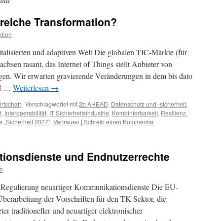
lgreiche Transformation?
tion
talisierten und adaptiven Welt Die globalen TIC-Märkte (für
wachsen rasant, das Internet of Things stellt Anbieter von
gen. Wir erwarten gravierende Veränderungen in dem bis dato
nd …
Weiterlesen
→
rtschaft
|
Verschlagwortet mit
2b AHEAD
,
Datenschutz und -sicherheit
,
t
,
Interoperabilität
,
IT Sicherheitsindustrie
,
Kombinierbarkeit
,
Resilienz
,
e „Sicherheit 2027“
,
Vertrauen
|
Schreib einen Kommentar
ionsdienste und Endnutzerrechte
n
Regulierung neuartiger Kommunikationsdienste Die EU-
erarbeitung der Vorschriften für den TK-Sektor, die
 traditioneller und neuartiger elektronischer