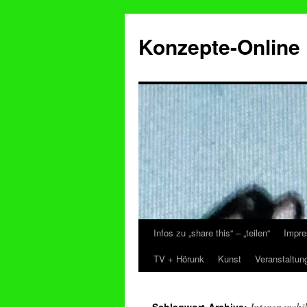
Konzepte-Online
Infos zu „share this“ – „teilen“
Impre
Zum
TV + Hörunk
Kunst
Veranstaltun
Inhalt
springen
Interoperabil