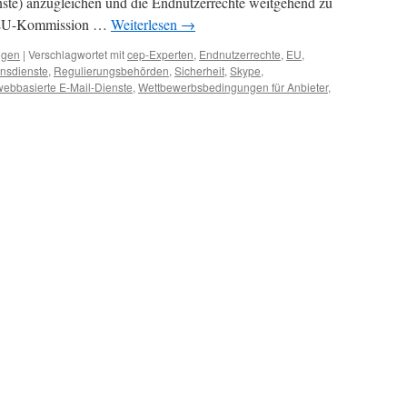
te) anzugleichen und die Endnutzerrechte weitgehend zu
r EU-Kommission …
Weiterlesen
→
ngen
|
Verschlagwortet mit
cep-Experten
,
Endnutzerrechte
,
EU
,
nsdienste
,
Regulierungsbehörden
,
Sicherheit
,
Skype
,
webbasierte E-Mail-Dienste
,
Wettbewerbsbedingungen für Anbieter
,