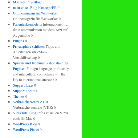
Mac Security-Blog
0
mein erstes Blog KonzeptePR
0
Onlinemagazin für Webworker
Onlinemagazin für Webworker 0
Patientenkompetenz
Informationen für
die Kommunikation mit dem Arzt auf
Augenhöhe 0
Plugins
0
Privatsphäre schützen
Tipps und
Anleitungen zur eMail-
Verschlüsselung 0
Sprach- und Kommunikationstraining
Englisch
Foreign language proficiency
and intercultural competence – the
key to international success! 0
Suggest Ideas
0
Support Forum
0
Themes
0
Verbraucherzentrale HH
Verbraucherzentrale (VHZ) 0
VirusTotal Blog
Infos zu neuen Viren
auch für Mac 0
WordPress Blog
0
WordPress Planet
0