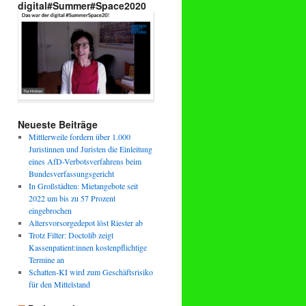
digital#Summer#Space2020
Neueste Beiträge
Mittlerweile fordern über 1.000
Juristinnen und Juristen die Einleitung
eines AfD-Verbotsverfahrens beim
Bundesverfassungsgericht
In Großstädten: Mietangebote seit
2022 um bis zu 57 Prozent
eingebrochen
Altersvorsorgedepot löst Riester ab
Trotz Filter: Doctolib zeigt
Kassenpatient:innen kostenpflichtige
Termine an
Schatten-KI wird zum Geschäftsrisiko
für den Mittelstand