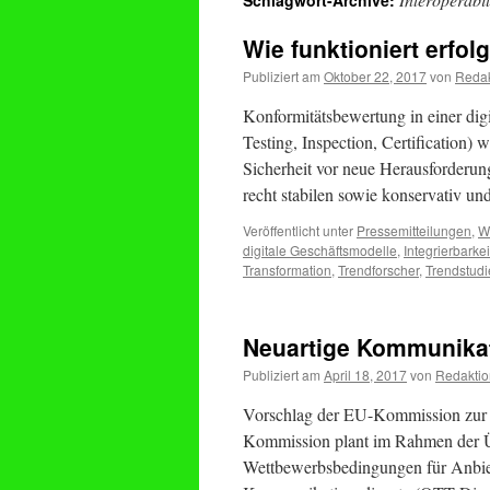
Schlagwort-Archive:
Wie funktioniert erfo
Publiziert am
Oktober 22, 2017
von
Redak
Konformitätsbewertung in einer digi
Testing, Inspection, Certification) 
Sicherheit vor neue Herausforderun
recht stabilen sowie konservativ u
Veröffentlicht unter
Pressemitteilungen
,
Wi
digitale Geschäftsmodelle
,
Integrierbarkei
Transformation
,
Trendforscher
,
Trendstudi
Neuartige Kommunikat
Publiziert am
April 18, 2017
von
Redaktio
Vorschlag der EU-Kommission zur 
Kommission plant im Rahmen der Üb
Wettbewerbsbedingungen für Anbieter