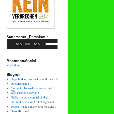
Statements „Demokratie“
Audio-
Pfeiltasten
00:00
00:00
Player
Hoch/Runter
benutzen,
um
die
Mastodon/Social
Lautstärke
Mastodon
zu
regeln.
Blogroll
blogs finden
Blog suchen und finden 0
Documentation
0
Eintrag im Journalistenverzeichnis
0
Facebook
0
Gefälschte Arzneimittel sind ein
Gesundheitsrisiko
Artikelmagazin 0
google+ Page
Unsere google+ Seite 0
Hans Hinken
0