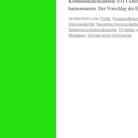
Kommunikationsdienste (OTT-Diens
harmonisieren. Der Vorschlag de
Veröffentlicht unter
Politik
,
Pressemitteilu
Interoperabilität
,
Neuartige Kommunikatio
Telekommunikationsbranche
,
TK-Sektor
,
Whatsapp
|
Schreib einen Kommentar