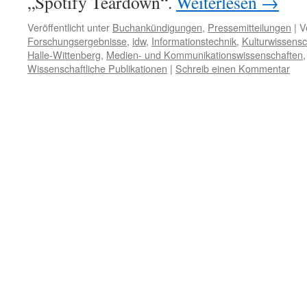
„Spotify Teardown“.
Weiterlesen
→
Veröffentlicht unter
Buchankündigungen
,
Pressemitteilungen
|
V
Forschungsergebnisse
,
idw
,
Informationstechnik
,
Kulturwissensc
Halle-Wittenberg
,
Medien- und Kommunikationswissenschaften
Wissenschaftliche Publikationen
|
Schreib einen Kommentar