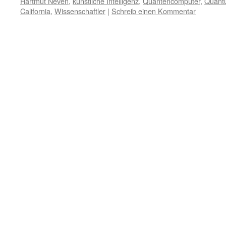
Hartmut Neven
,
künstliche Intelligenz
,
Quantencomputer
,
Quant
California
,
Wissenschaftler
|
Schreib einen Kommentar