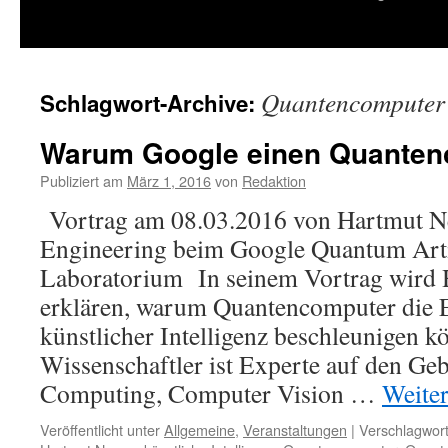
springen
Quantencomputer
Schlagwort-Archive:
Warum Google einen Quanten
Publiziert am
März 1, 2016
von
Redaktion
Vortrag am 08.03.2016 von Hartmut Ne
Engineering beim Google Quantum Artifi
Laboratorium In seinem Vortrag wird
erklären, warum Quantencomputer die 
künstlicher Intelligenz beschleunigen k
Wissenschaftler ist Experte auf den Ge
Computing, Computer Vision …
Weite
Veröffentlicht unter
Allgemeine
,
Veranstaltungen
|
Verschlagwort