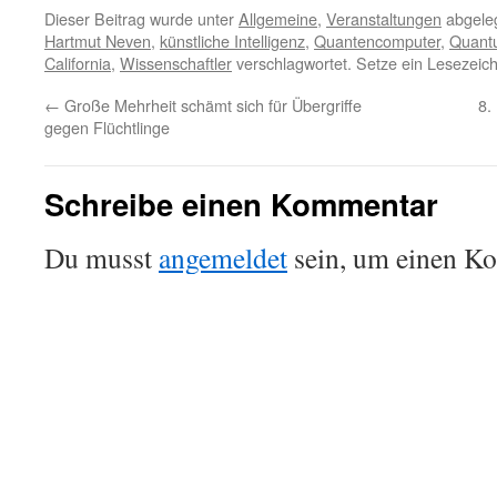
Dieser Beitrag wurde unter
Allgemeine
,
Veranstaltungen
abgeleg
Hartmut Neven
,
künstliche Intelligenz
,
Quantencomputer
,
Quant
California
,
Wissenschaftler
verschlagwortet. Setze ein Lesezeic
←
Große Mehrheit schämt sich für Übergriffe
8.
gegen Flüchtlinge
Schreibe einen Kommentar
Du musst
angemeldet
sein, um einen K