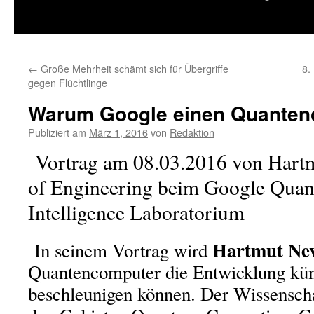
springen
←
Große Mehrheit schämt sich für Übergriffe
8.
gegen Flüchtlinge
Warum Google einen Quanten
Publiziert am
März 1, 2016
von
Redaktion
Vortrag am 08.03.2016 von Hartm
of Engineering beim Google Quant
Intelligence Laboratorium
Hartmut Ne
In seinem Vortrag wird
Quantencomputer die Entwicklung küns
beschleunigen können. Der Wissenschaf