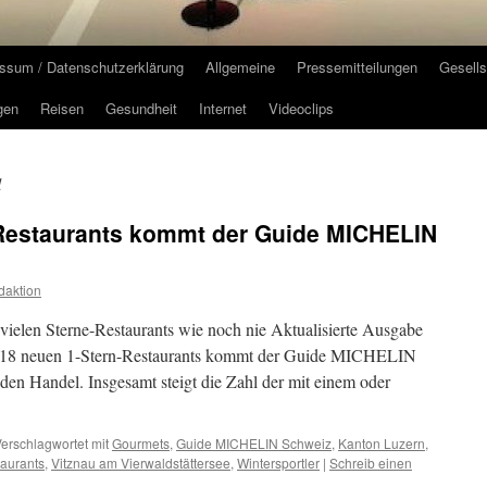
ssum / Datenschutzerklärung
Allgemeine
Pressemitteilungen
Gesells
gen
Reisen
Gesundheit
Internet
Videoclips
l
-Restaurants kommt der Guide MICHELIN
daktion
len Sterne-Restaurants wie noch nie Aktualisierte Ausgabe
t 18 neuen 1-Stern-Restaurants kommt der Guide MICHELIN
en Handel. Insgesamt steigt die Zahl der mit einem oder
erschlagwortet mit
Gourmets
,
Guide MICHELIN Schweiz
,
Kanton Luzern
,
aurants
,
Vitznau am Vierwaldstättersee
,
Wintersportler
|
Schreib einen