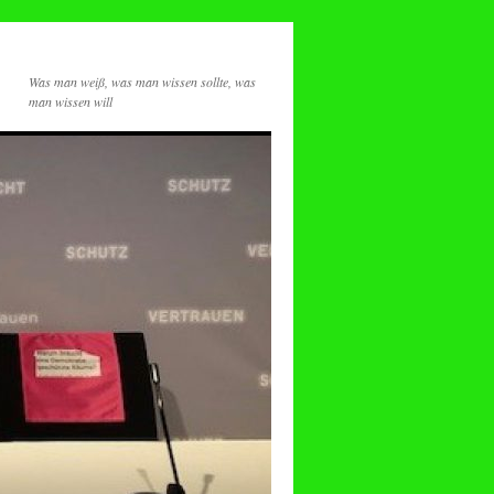
Was man weiß, was man wissen sollte, was
man wissen will