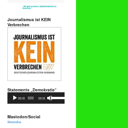
Journalismus ist KEIN
Verbrechen
Statements „Demokratie“
Audio-
Pfeiltasten
00:00
00:00
Player
Hoch/Runter
benutzen,
um
die
Mastodon/Social
Lautstärke
Mastodon
zu