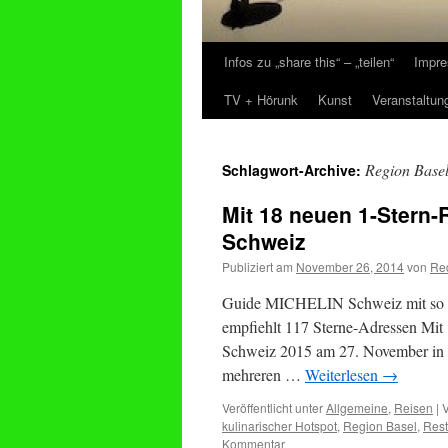
Infos zu „share this“ – „teilen“
Impre
Zum
TV + Hörunk
Kunst
Veranstaltun
Inhalt
springen
Region Base
Schlagwort-Archive:
Mit 18 neuen 1-Stern
Schweiz
Publiziert am
November 26, 2014
von
Re
Guide MICHELIN Schweiz mit so vie
empfiehlt 117 Sterne-Adressen Mi
Schweiz 2015 am 27. November in d
mehreren …
Weiterlesen
→
Veröffentlicht unter
Allgemeine
,
Reisen
|
V
kulinarischer Hotspot
,
Region Basel
,
Rest
Kommentar