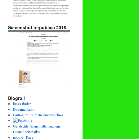
Screenshot re:publica 2018
Blogroll
blogs finden
Documentation
Eintrag im Journalistenverzeichnis
Gefälschte Arzneimittel sind ein
Gesundheitsrisiko
google+ Page