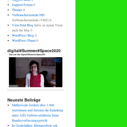
Support Forum
0
Themes
0
Verbraucherzentrale HH
Verbraucherzentrale (VHZ) 0
VirusTotal Blog
Infos zu neuen Viren
auch für Mac 0
WordPress Blog
0
WordPress Planet
0
digital#Summer#Space2020
Neueste Beiträge
Mittlerweile fordern über 1.000
Juristinnen und Juristen die Einleitung
eines AfD-Verbotsverfahrens beim
Bundesverfassungsgericht
In Großstädten: Mietangebote seit