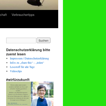
chaft
Verbrauchertipps
Datenschutzerklärung bitte
zuerst lesen
Impressum / Datenschutzerklärung
Infos zu „share this“ – „teilen“
Lesestoff für alle Tage
Videoclips
#wirfürzukunft