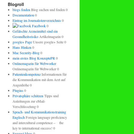
regeln.
Blogroll
blogs finden
Blog suchen und finden 0
Documentation
0
Eintrag im Journalistenverzeichnis
0
Facebook
0
Gefälschte Arzneimittel sind ein
Gesundheitsrisiko
Artikelmagazin 0
google+ Page
Unsere google+ Seite 0
Hans Hinken
0
Mac Security-Blog
0
mein erstes Blog KonzeptePR
0
Onlinemagazin für Webworker
Onlinemagazin für Webworker 0
Patientenkompetenz
Informationen für
die Kommunikation mit dem Arzt auf
Augenhöhe 0
Plugins
0
Privatsphäre schützen
Tipps und
Anleitungen zur eMail-
Verschlüsselung 0
Sprach- und Kommunikationstraining
Englisch
Foreign language proficiency
and intercultural competence – the
key to international success! 0
Suggest Ideas
0