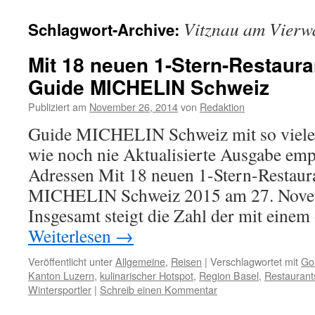
Vitznau am Vierwa
Schlagwort-Archive:
Mit 18 neuen 1-Stern-Restaur
Guide MICHELIN Schweiz
Publiziert am
November 26, 2014
von
Redaktion
Guide MICHELIN Schweiz mit so vielen
wie noch nie Aktualisierte Ausgabe emp
Adressen Mit 18 neuen 1-Stern-Restau
MICHELIN Schweiz 2015 am 27. Novem
Insgesamt steigt die Zahl der mit eine
Weiterlesen
→
Veröffentlicht unter
Allgemeine
,
Reisen
|
Verschlagwortet mit
Go
Kanton Luzern
,
kulinarischer Hotspot
,
Region Basel
,
Restaurant
Wintersportler
|
Schreib einen Kommentar