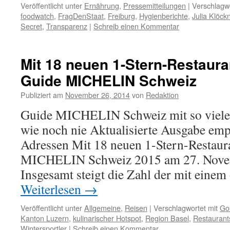
Veröffentlicht unter
Ernährung
,
Pressemitteilungen
|
Verschlagwo
foodwatch
,
FragDenStaat
,
Freiburg
,
Hygienberichte
,
Julia Klöck
Secret
,
Transparenz
|
Schreib einen Kommentar
Mit 18 neuen 1-Stern-Restaur
Guide MICHELIN Schweiz
Publiziert am
November 26, 2014
von
Redaktion
Guide MICHELIN Schweiz mit so vielen
wie noch nie Aktualisierte Ausgabe emp
Adressen Mit 18 neuen 1-Stern-Restau
MICHELIN Schweiz 2015 am 27. Novem
Insgesamt steigt die Zahl der mit eine
Weiterlesen
→
Veröffentlicht unter
Allgemeine
,
Reisen
|
Verschlagwortet mit
Go
Kanton Luzern
,
kulinarischer Hotspot
,
Region Basel
,
Restaurant
Wintersportler
|
Schreib einen Kommentar