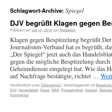
Spiegel
Schlagwort-Archive:
DJV begrüßt Klagen gegen Be
Publiziert am
Juli 10, 2015
von
Redaktion
Klagen gegen Bespitzelung begrüßt Der
Journalisten-Verband hat es begrüßt, d
„Der Spiegel“ jetzt auch das Handelsblat
gegen die mögliche Bespitzelung durc
Geheimdienste eingelegt hat. Wie das 
auf Nachfrage bestätigte, richtet …
Weit
Veröffentlicht unter
Datenschutz
|
Verschlagwortet mit
Bespitzel
DJV
,
Handelsblatt
,
Klage
,
NSA
,
Pressefreiheit
,
Spiegel
,
Überwa
Kommentar