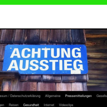
ssum / Datenschutzerklärung
Allgemeine
Pressemitteilungen
Gesells
gen
Reisen
Gesundheit
Internet
Videoclips