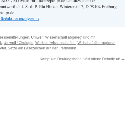
| 2852 7905 Mail: rh(at)konzepte-pr.de Umsatzsteuer-ID
twortlich i. S. d. P. Ria Hinken Wintererstr. 7, D-79104 Freiburg
pte-pr.de
n Redaktion anzeigen
→
ressemitteilungen
,
Umwelt
,
Wissenschaft
abgelegt und mit
rk
,
Umwelt / Ökologie
,
Werkstoffwissenschaften
,
Wirtschaft überregional
rtet. Setze ein Lesezeichen auf den
Permalink
.
Kampf um Deutungshoheit löst offene Debatte ab
→