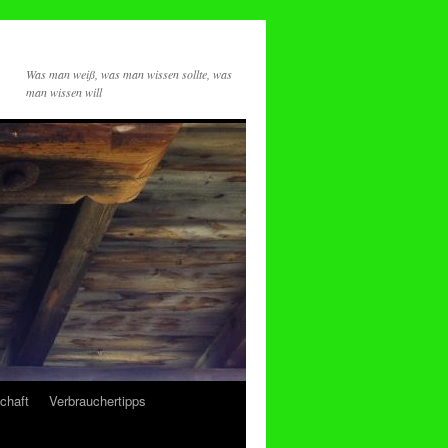
Was man weiß, was man wissen sollte, was
man wissen will
chaft
Verbrauchertipps