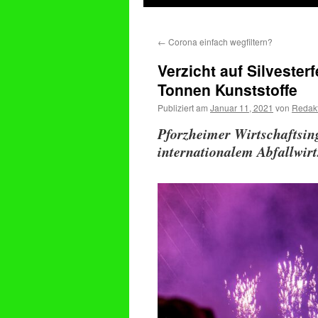
springen
←
Corona einfach wegfiltern?
Verzicht auf Silveste
Tonnen Kunststoffe
Publiziert am
Januar 11, 2021
von
Redak
Pforzheimer Wirtschaftsin
internationalem Abfallwir