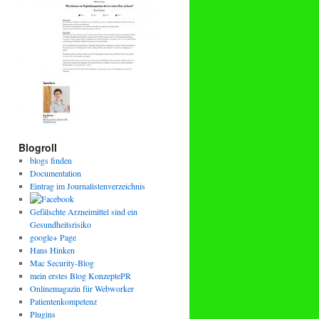
Blogroll
blogs finden
Documentation
Eintrag im Journalistenverzeichnis
Gefälschte Arzneimittel sind ein
Gesundheitsrisiko
google+ Page
Hans Hinken
Mac Security-Blog
mein erstes Blog KonzeptePR
Onlinemagazin für Webworker
Patientenkompetenz
Plugins