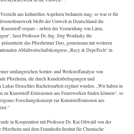
erzicht aus kulturellen Aspekten bedauern mag, so war er für
ilvesterfeuerwerk bleibt der Umwelt in Deutschland die
 Kunststoff erspart – neben der Vermeidung von Lärm,
gen“, fasst Professor Dr.-Ing. Jörg Woidasky die
 präsentierte das Pforzheimer Duo, gemeinsam mit weiteren
nationalen Abfallwirtschaftskongress „Recy & DepoTech“ in
 einer umfangreichen Sortier- und Werkstoffanalyse von
ule Pforzheim, die durch Kundenbefragungen und
Lukas Deuschles Bachelorarbeit ergänzt wurden. „Wir haben in
en zu Kunststoff-Emissionen aus Feuerwerken finden können“, so
 eigenes Forschungskonzept zur Kunststoffemission aus
tzt.“
urde in Kooperation mit Professor Dr. Kai Oßwald von der
e Pforzheim und dem Fraunhofer-Institut für Chemische