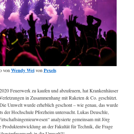
Wendy Wei
Pexels
o von
von
d 2020 Feuerwerk zu kaufen und abzufeuern, hat Krankenhäuser
h Verletzungen in Zusammenhang mit Raketen & Co. geschützt.
: Die Umwelt wurde erheblich geschont – wie genau, das wurde
s der Hochschule Pforzheim untersucht. Lukas Deuschle,
irtschaftsingenieurwesen“ analysierte gemeinsam mit Jörg
e Produktentwicklung an der Fakultät für Technik, die Frage
Silvesterfeuerwerk in die Umwelt?“.