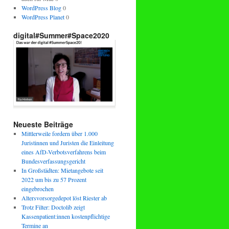
WordPress Blog
0
WordPress Planet
0
digital#Summer#Space2020
Neueste Beiträge
Mittlerweile fordern über 1.000
Juristinnen und Juristen die Einleitung
eines AfD-Verbotsverfahrens beim
Bundesverfassungsgericht
In Großstädten: Mietangebote seit
2022 um bis zu 57 Prozent
eingebrochen
Altersvorsorgedepot löst Riester ab
Trotz Filter: Doctolib zeigt
Kassenpatient:innen kostenpflichtige
Termine an