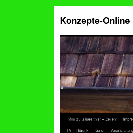
Konzepte-Online
Infos zu „share this“ – „teilen“
Impre
Zum
TV + Hörunk
Kunst
Veranstaltun
Inhalt