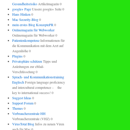
Gesundheitsrisiko
Artikelmagazin 0
google+ Page
Unsere google+ Seite 0
Hans Hinken
0
Mac Security-Blog
0
mein erstes Blog KonzeptePR
0
Onlinemagazin für Webworker
Onlinemagazin für Webworker 0
Patientenkompetenz
Informationen für
die Kommunikation mit dem Arzt auf
Augenhöhe 0
Plugins
0
Privatsphäre schützen
Tipps und
Anleitungen zur eMail-
Verschlüsselung 0
Sprach- und Kommunikationstraining
Englisch
Foreign language proficiency
and intercultural competence – the
key to international success! 0
Suggest Ideas
0
Support Forum
0
Themes
0
Verbraucherzentrale HH
Verbraucherzentrale (VHZ) 0
VirusTotal Blog
Infos zu neuen Viren
auch für Mac 0