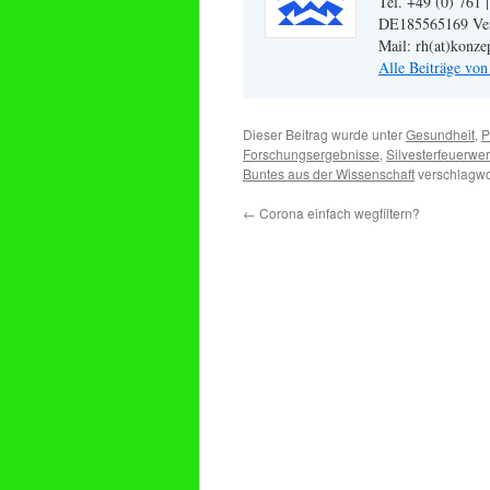
Tel. +49 (0) 761 
DE185565169 Veran
Mail: rh(at)konze
Alle Beiträge vo
Dieser Beitrag wurde unter
Gesundheit
,
P
Forschungsergebnisse
,
Silvesterfeuerwe
Buntes aus der Wissenschaft
verschlagwo
←
Corona einfach wegfiltern?