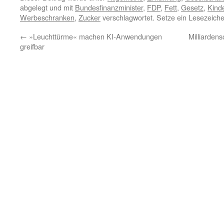
abgelegt und mit
Bundesfinanzminister
,
FDP
,
Fett
,
Gesetz
,
Kind
Werbeschranken
,
Zucker
verschlagwortet. Setze ein Lesezeich
←
»Leuchttürme« machen KI-Anwendungen
Milliarden
greifbar