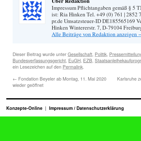
Über Redaktion
Impressum Pflichtangaben gemäß § 5 TM
ist: Ria Hinken Tel. +49 (0) 761 | 2852
pr.de Umsatzsteuer-ID DE185565169 Vera
Hinken Wintererstr. 7, D-79104 Freibur
Alle Beiträge von Redaktion anzeigen
Dieser Beitrag wurde unter
Gesellschaft
,
Politik
,
Pressemitteilu
Bundesverfassungsgericht
,
EuGH
,
EZB
,
Staatsanleihekaufpro
ein Lesezeichen auf den
Permalink
.
←
Fondation Beyeler ab Montag, 11. Mai 2020
Karlsruhe z
wieder geöffnet
Konzepte-Online
Impressum / Datenschutzerklärung