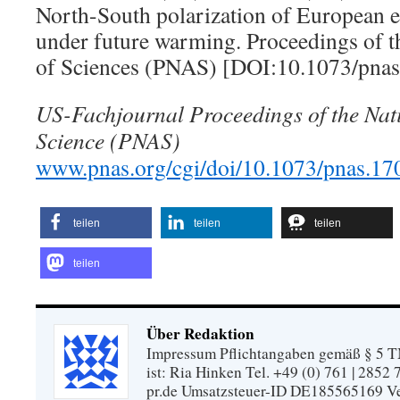
North-South polarization of European e
under future warming. Proceedings of 
of Sciences (PNAS) [DOI:10.1073/pna
US-Fachjournal Proceedings of the Nat
Science (PNAS)
www.pnas.org/cgi/doi/10.1073/pnas.1
teilen
teilen
teilen
teilen
Über Redaktion
Impressum Pflichtangaben gemäß § 5 TM
ist: Ria Hinken Tel. +49 (0) 761 | 2852
pr.de Umsatzsteuer-ID DE185565169 Vera