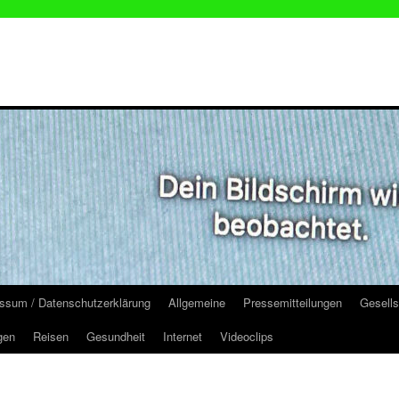
ssum / Datenschutzerklärung
Allgemeine
Pressemitteilungen
Gesells
gen
Reisen
Gesundheit
Internet
Videoclips