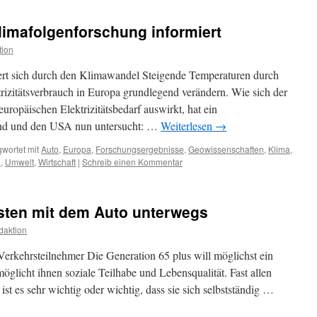
Klimafolgenforschung informiert
tion
agert sich durch den Klimawandel Steigende Temperaturen durch
izitätsverbrauch in Europa grundlegend verändern. Wie sich der
ropäischen Elektrizitätsbedarf auswirkt, hat ein
and und den USA nun untersucht: …
Weiterlesen
→
wortet mit
Auto
,
Europa
,
Forschungsergebnisse
,
Geowissenschaften
,
Klima
,
e
,
Umwelt
,
Wirtschaft
|
Schreib einen Kommentar
bsten mit dem Auto unterwegs
daktion
 Verkehrsteilnehmer Die Generation 65 plus will möglichst ein
öglicht ihnen soziale Teilhabe und Lebensqualität. Fast allen
ist es sehr wichtig oder wichtig, dass sie sich selbstständig …