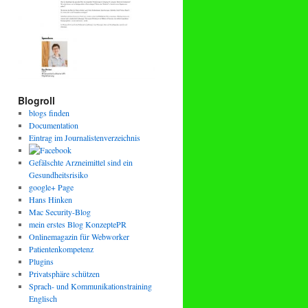
Blogroll
blogs finden
Documentation
Eintrag im Journalistenverzeichnis
Gefälschte Arzneimittel sind ein
Gesundheitsrisiko
google+ Page
Hans Hinken
Mac Security-Blog
mein erstes Blog KonzeptePR
Onlinemagazin für Webworker
Patientenkompetenz
Plugins
Privatsphäre schützen
Sprach- und Kommunikationstraining
Englisch