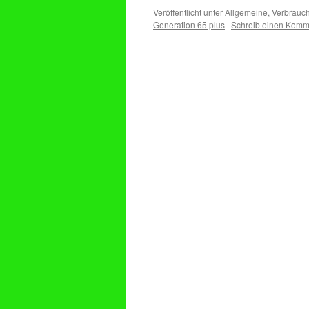
Veröffentlicht unter
Allgemeine
,
Verbrauch
Generation 65 plus
|
Schreib einen Komm