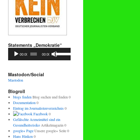
Statements „Demokratie“
Audio-
Pfeiltasten
00:00
00:00
Player
Hoch/Runter
benutzen,
um
die
Mastodon/Social
Lautstärke
Mastodon
zu
regeln.
Blogroll
blogs finden
Blog suchen und finden 0
Documentation
0
Eintrag im Journalistenverzeichnis
0
Facebook
0
Gefälschte Arzneimittel sind ein
Gesundheitsrisiko
Artikelmagazin 0
google+ Page
Unsere google+ Seite 0
Hans Hinken
0