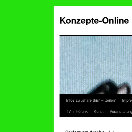
Konzepte-Online
Infos zu „share this“ – „teilen“
Impre
Zum
TV + Hörunk
Kunst
Veranstaltun
Inhalt
springen
Auto