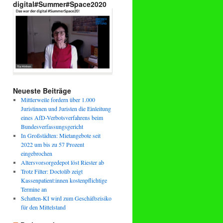
digital#Summer#Space2020
Neueste Beiträge
Mittlerweile fordern über 1.000
Juristinnen und Juristen die Einleitung
eines AfD-Verbotsverfahrens beim
Bundesverfassungsgericht
In Großstädten: Mietangebote seit
2022 um bis zu 57 Prozent
eingebrochen
Altersvorsorgedepot löst Riester ab
Trotz Filter: Doctolib zeigt
Kassenpatient:innen kostenpflichtige
Termine an
Schatten-KI wird zum Geschäftsrisiko
für den Mittelstand