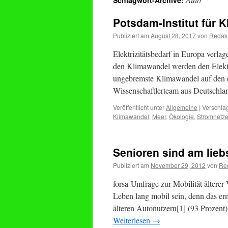
Schlagwort-Archive:
Potsdam-Institut für 
Publiziert am
August 28, 2017
von
Redak
Elektrizitätsbedarf in Europa verl
den Klimawandel werden den Elektr
ungebremste Klimawandel auf den eu
Wissenschaftlerteam aus Deutschl
Veröffentlicht unter
Allgemeine
|
Verschlag
Klimawandel
,
Meer
,
Ökologie
,
Stromnetz
Senioren sind am lie
Publiziert am
November 29, 2012
von
Re
forsa-Umfrage zur Mobilität älterer
Leben lang mobil sein, denn das erm
älteren Autonutzern[1] (93 Prozent) 
Weiterlesen
→