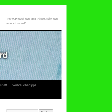
Was man weiß, was man wissen sollte, was
man wissen will
chaft
Verbrauchertipps