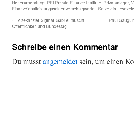
Honorarberatung
,
PFI Private Finance Institute
,
Privatanleger
,
V
Finanzdienstleistungssektor
verschlagwortet. Setze ein Lesezei
←
Vizekanzler Sigmar Gabriel täuscht
Paul Gauguin
Öffentlichkeit und Bundestag
Schreibe einen Kommentar
Du musst
angemeldet
sein, um einen K