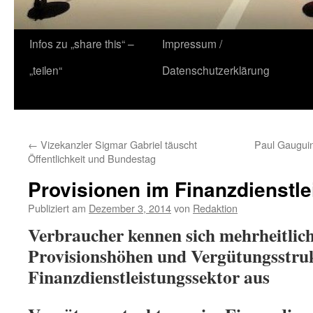
Zum
Infos zu „share this“ –
Impressum /
Inhalt
„teilen“
Datenschutzerklärung
springen
←
Vizekanzler Sigmar Gabriel täuscht
Paul Gauguin
Öffentlichkeit und Bundestag
Provisionen im Finanzdienstl
Publiziert am
Dezember 3, 2014
von
Redaktion
Verbraucher kennen sich mehrheitlich
Provisionshöhen und Vergütungsstru
Finanzdienstleistungssektor aus