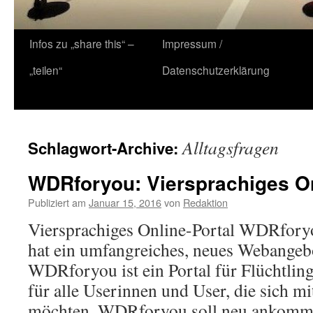
Zum
Infos zu „share this“ –
Impressum /
Inhalt
„teilen“
Datenschutzerklärung
springen
Alltagsfragen
Schlagwort-Archive:
WDRforyou: Viersprachiges On
Publiziert am
Januar 15, 2016
von
Redaktion
Viersprachiges Online-Portal WDRfory
hat ein umfangreiches, neues Webangebo
WDRforyou ist ein Portal für Flüchtlin
für alle Userinnen und User, die sich 
möchten. WDRforyou soll neu ankom