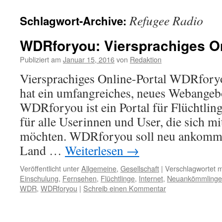
Refugee Radio
Schlagwort-Archive:
WDRforyou: Viersprachiges On
Publiziert am
Januar 15, 2016
von
Redaktion
Viersprachiges Online-Portal WDRfory
hat ein umfangreiches, neues Webangebo
WDRforyou ist ein Portal für Flüchtlin
für alle Userinnen und User, die sich 
möchten. WDRforyou soll neu ankom
Land …
Weiterlesen
→
Veröffentlicht unter
Allgemeine
,
Gesellschaft
|
Verschlagwortet m
Einschulung
,
Fernsehen
,
Flüchtlinge
,
Internet
,
Neuankömmlinge
WDR
,
WDRforyou
|
Schreib einen Kommentar