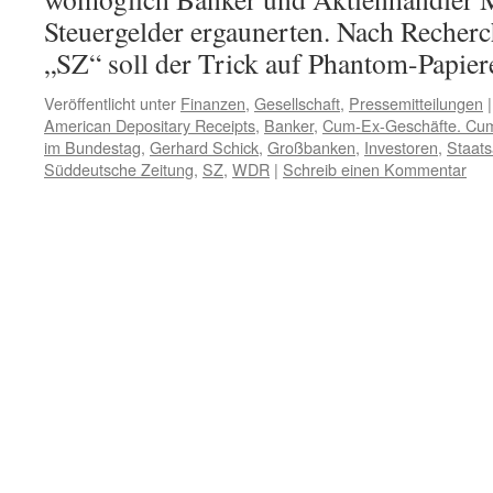
Steuergelder ergaunerten. Nach Reche
„SZ“ soll der Trick auf Phantom-Papi
Veröffentlicht unter
Finanzen
,
Gesellschaft
,
Pressemitteilungen
|
American Depositary Receipts
,
Banker
,
Cum-Ex-Geschäfte. Cu
im Bundestag
,
Gerhard Schick
,
Großbanken
,
Investoren
,
Staats
Süddeutsche Zeitung
,
SZ
,
WDR
|
Schreib einen Kommentar