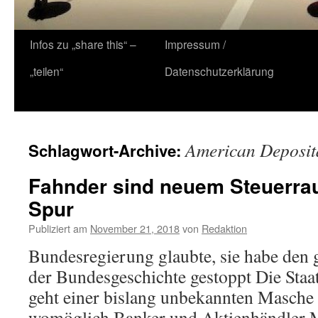
Zum
Infos zu „share this“ –
Impressum /
Inhalt
„teilen“
Datenschutzerklärung
springen
American Deposit
Schlagwort-Archive:
Fahnder sind neuem Steuerra
Spur
Publiziert am
November 21, 2018
von
Redaktion
Bundesregierung glaubte, sie habe den
der Bundesgeschichte gestoppt Die Staa
geht einer bislang unbekannten Masche 
womöglich Banker und Aktienhändler M