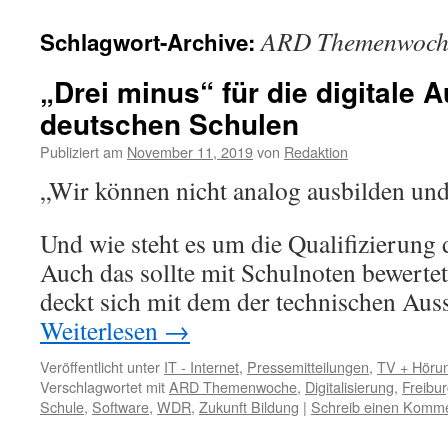
ARD Themenwoch
Schlagwort-Archive:
„Drei minus“ für die digitale 
deutschen Schulen
Publiziert am
November 11, 2019
von
Redaktion
„Wir können nicht analog ausbilden und 
Und wie steht es um die Qualifizierung
Auch das sollte mit Schulnoten bewerte
deckt sich mit dem der technischen Auss
Weiterlesen
→
Veröffentlicht unter
IT - Internet
,
Pressemitteilungen
,
TV + Höru
Verschlagwortet mit
ARD Themenwoche
,
Digitalisierung
,
Freibu
Schule
,
Software
,
WDR
,
Zukunft Bildung
|
Schreib einen Komm