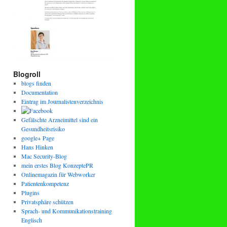
Blogroll
blogs finden
Documentation
Eintrag im Journalistenverzeichnis
Gefälschte Arzneimittel sind ein
Gesundheitsrisiko
google+ Page
Hans Hinken
Mac Security-Blog
mein erstes Blog KonzeptePR
Onlinemagazin für Webworker
Patientenkompetenz
Plugins
Privatsphäre schützen
Sprach- und Kommunikationstraining
Englisch