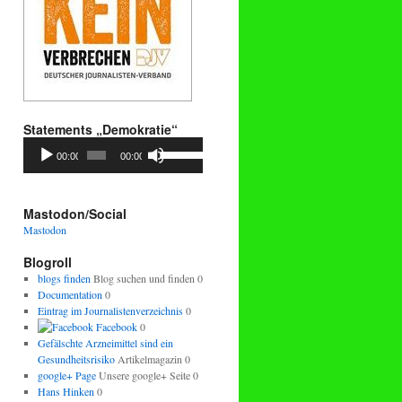
Statements „Demokratie“
Audio-
Pfeiltasten
00:00
00:00
Player
Hoch/Runter
benutzen,
um
die
Mastodon/Social
Lautstärke
Mastodon
zu
regeln.
Blogroll
blogs finden
Blog suchen und finden 0
Documentation
0
Eintrag im Journalistenverzeichnis
0
Facebook
0
Gefälschte Arzneimittel sind ein
Gesundheitsrisiko
Artikelmagazin 0
google+ Page
Unsere google+ Seite 0
Hans Hinken
0