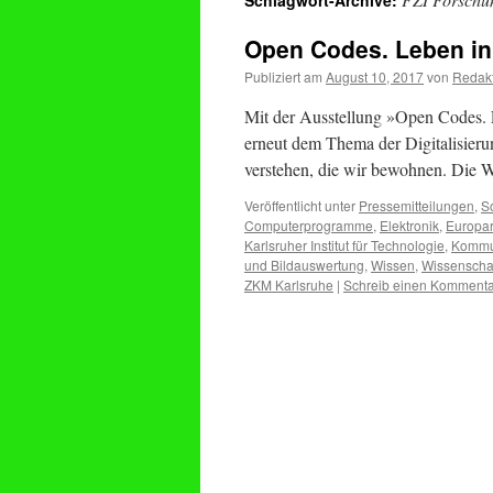
Schlagwort-Archive:
Open Codes. Leben in 
Publiziert am
August 10, 2017
von
Redak
Mit der Ausstellung »Open Codes. 
erneut dem Thema der Digitalisieru
verstehen, die wir bewohnen. Die W
Veröffentlicht unter
Pressemitteilungen
,
S
Computerprogramme
,
Elektronik
,
Europar
Karlsruher Institut für Technologie
,
Kommu
und Bildauswertung
,
Wissen
,
Wissenschaf
ZKM Karlsruhe
|
Schreib einen Kommenta