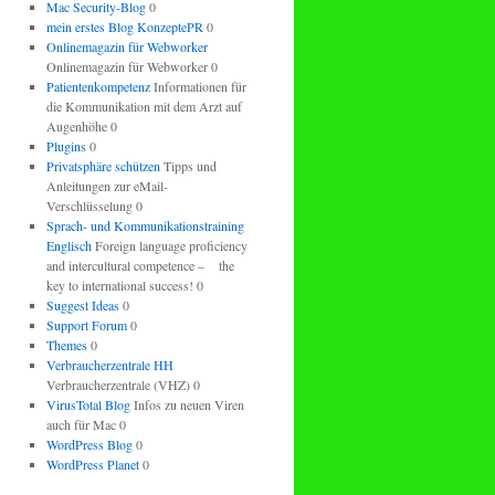
Mac Security-Blog
0
mein erstes Blog KonzeptePR
0
Onlinemagazin für Webworker
Onlinemagazin für Webworker 0
Patientenkompetenz
Informationen für
die Kommunikation mit dem Arzt auf
Augenhöhe 0
Plugins
0
Privatsphäre schützen
Tipps und
Anleitungen zur eMail-
Verschlüsselung 0
Sprach- und Kommunikationstraining
Englisch
Foreign language proficiency
and intercultural competence – the
key to international success! 0
Suggest Ideas
0
Support Forum
0
Themes
0
Verbraucherzentrale HH
Verbraucherzentrale (VHZ) 0
VirusTotal Blog
Infos zu neuen Viren
auch für Mac 0
WordPress Blog
0
WordPress Planet
0