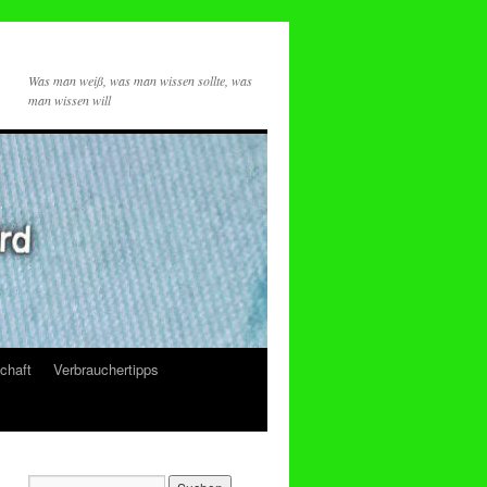
Was man weiß, was man wissen sollte, was
man wissen will
chaft
Verbrauchertipps