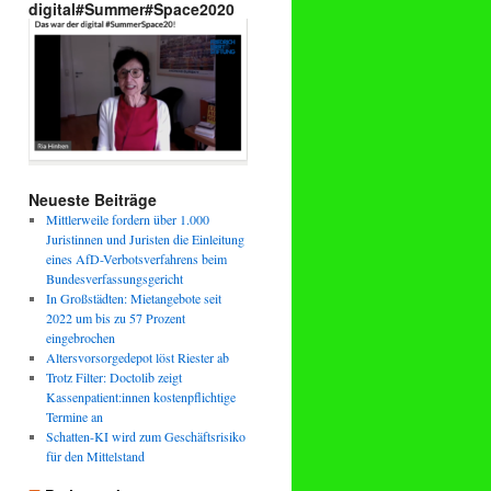
digital#Summer#Space2020
Neueste Beiträge
Mittlerweile fordern über 1.000
Juristinnen und Juristen die Einleitung
eines AfD-Verbotsverfahrens beim
Bundesverfassungsgericht
In Großstädten: Mietangebote seit
2022 um bis zu 57 Prozent
eingebrochen
Altersvorsorgedepot löst Riester ab
Trotz Filter: Doctolib zeigt
Kassenpatient:innen kostenpflichtige
Termine an
Schatten-KI wird zum Geschäftsrisiko
für den Mittelstand