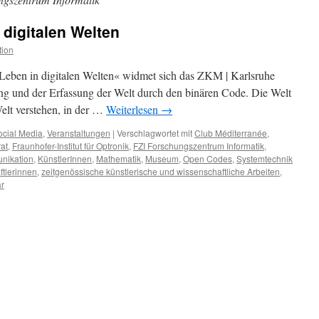
digitalen Welten
tion
Leben in digitalen Welten« widmet sich das ZKM | Karlsruhe
ng und der Erfassung der Welt durch den binären Code. Die Welt
elt verstehen, in der …
Weiterlesen
→
ocial Media
,
Veranstaltungen
|
Verschlagwortet mit
Club Méditerranée
,
at
,
Fraunhofer-Institut für Optronik
,
FZI Forschungszentrum Informatik
,
nikation
,
KünstlerInnen
,
Mathematik
,
Museum
,
Open Codes
,
Systemtechnik
tlerinnen
,
zeitgenössische künstlerische und wissenschaftliche Arbeiten
,
r