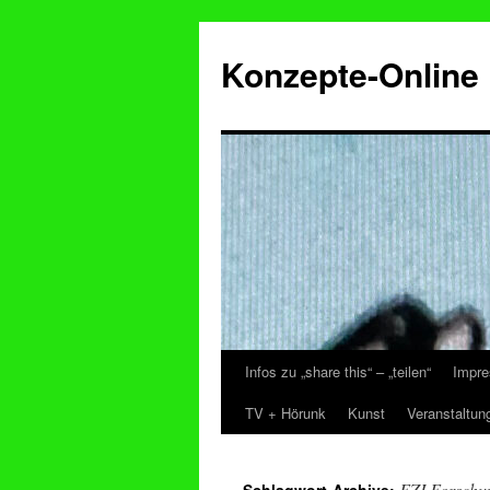
Konzepte-Online
Infos zu „share this“ – „teilen“
Impre
Zum
TV + Hörunk
Kunst
Veranstaltun
Inhalt
springen
FZI Forschu