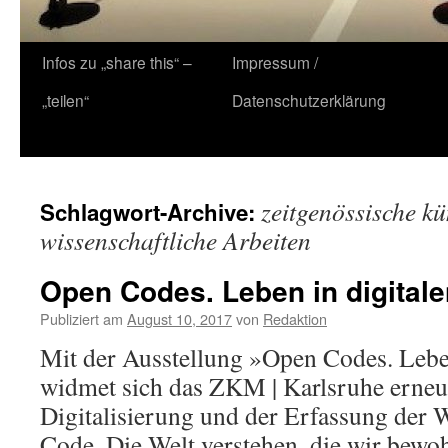
Zum
Infos zu „share this“ –
Impressum /
Inhalt
„teilen“
Datenschutzerklärung
springen
zeitgenössische kü
Schlagwort-Archive:
wissenschaftliche Arbeiten
Open Codes. Leben in digital
Publiziert am
August 10, 2017
von
Redaktion
Mit der Ausstellung »Open Codes. Lebe
widmet sich das ZKM | Karlsruhe erne
Digitalisierung und der Erfassung der 
Code. Die Welt verstehen, die wir bewo