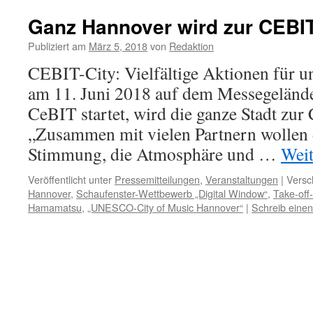
Ganz Hannover wird zur CEBIT
Publiziert am
März 5, 2018
von
Redaktion
CEBIT-City: Vielfältige Aktionen für u
am 11. Juni 2018 auf dem Messegelände
CeBIT startet, wird die ganze Stadt zur
„Zusammen mit vielen Partnern wollen d
Stimmung, die Atmosphäre und …
Weit
Veröffentlicht unter
Pressemitteilungen
,
Veranstaltungen
|
Versc
Hannover
,
Schaufenster-Wettbewerb „Digital Window“
,
Take-of
Hamamatsu
,
„UNESCO-City of Music Hannover“
|
Schreib eine