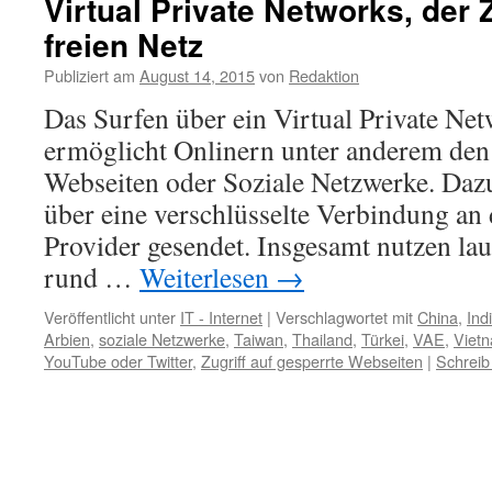
Virtual Private Networks, der
freien Netz
Publiziert am
August 14, 2015
von
Redaktion
Das Surfen über ein Virtual Private Ne
ermöglicht Onlinern unter anderem den 
Webseiten oder Soziale Netzwerke. Daz
über eine verschlüsselte Verbindung an
Provider gesendet. Insgesamt nutzen l
rund …
Weiterlesen
→
Veröffentlicht unter
IT - Internet
|
Verschlagwortet mit
China
,
Ind
Arbien
,
soziale Netzwerke
,
Taiwan
,
Thailand
,
Türkei
,
VAE
,
Viet
YouTube oder Twitter
,
Zugriff auf gesperrte Webseiten
|
Schreib