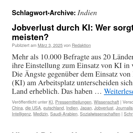
Indien
Schlagwort-Archive:
Jobverlust durch KI: Wer sorg
meisten?
Publiziert am
März 3, 2025
von
Redaktion
Mehr als 10.000 Befragte aus 20 Länder
ihre Einstellung zum Einsatz von KI in
Die Ängste gegenüber dem Einsatz von K
(KI) am Arbeitsplatz unterscheiden sich
Land erheblich. Das haben …
Weiterle
Veröffentlicht unter
KI
,
Pressemitteilungen
,
Wissenschaft
|
Versc
China
,
die USA
,
eutschland
,
Indien
,
Japan
,
Jobverlust
,
Journali
Intelligenz
,
Medizin
,
Saudi-Arabien
,
Sozialwissenschaften
|
Schr