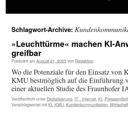
springen
Kundenkommunik
Schlagwort-Archive:
»Leuchttürme« machen KI-A
greifbar
Publiziert am
August 21, 2023
von
Redaktion
Wo die Potenziale für den Einsatz von K
KMU bestmöglich auf die Einführung vor
einer aktuellen Studie des Fraunhofer 
Veröffentlicht unter
Digitalisierung
,
IT - Internet
,
KI
,
Pressemittei
Verschlagwortet mit
KI
,
KMU
,
Kundenkommunikation
,
Wirtschaf