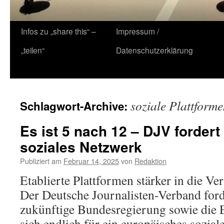
Zum
Infos zu „share this“ –
Impressum /
Inhalt
„teilen“
Datenschutzerklärung
springen
soziale Plattform
Schlagwort-Archive:
Es ist 5 nach 12 – DJV forder
soziales Netzwerk
Publiziert am
Februar 14, 2025
von
Redaktion
Etablierte Plattformen stärker in die 
Der Deutsche Journalisten-Verband ford
zukünftige Bundesregierung sowie die 
sich endlich für ein europäisches sozia