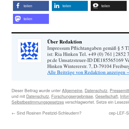
teilen
teilen
teilen
teilen
Über Redaktion
Impressum Pflichtangaben gemäß § 5 TM
ist: Ria Hinken Tel. +49 (0) 761 | 2852
pr.de Umsatzsteuer-ID DE185565169 Vera
Hinken Wintererstr. 7, D-79104 Freibur
Alle Beiträge von Redaktion anzeigen
Dieser Beitrag wurde unter
Allgemeine
,
Datenschutz
,
Pressemit
und mit
Datenschutz
,
Forschungsergebnisse
,
Gesellschaft
,
Info
Selbstbestimmungsgesetzes
verschlagwortet. Setze ein Leseze
←
Sind Rosinen Pestizid-Schleudern?
cep-LEF-St