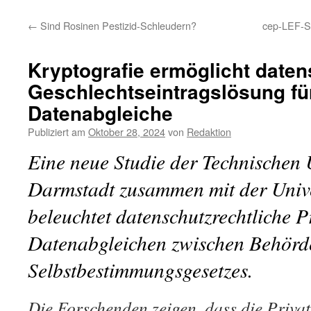
←
Sind Rosinen Pestizid-Schleudern?
cep-LEF-St
Kryptografie ermöglicht date
Geschlechtseintragslösung fü
Datenabgleiche
Publiziert am
Oktober 28, 2024
von
Redaktion
Eine neue Studie der Technischen 
Darmstadt zusammen mit der Unive
beleuchtet datenschutzrechtliche 
Datenabgleichen zwischen Behörde
Selbstbestimmungsgesetzes.
Die Forschenden zeigen, dass die Privat