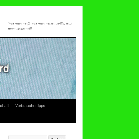
Was man weiß, was man wissen sollte, was
man wissen will
chaft
Verbrauchertipps