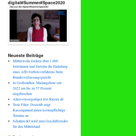
digital#Summer#Space2020
Neueste Beiträge
Mittlerweile fordern über 1.000
Juristinnen und Juristen die Einleitung
eines AfD-Verbotsverfahrens beim
Bundesverfassungsgericht
In Großstädten: Mietangebote seit
2022 um bis zu 57 Prozent
eingebrochen
Altersvorsorgedepot löst Riester ab
Trotz Filter: Doctolib zeigt
Kassenpatient:innen kostenpflichtige
Termine an
Schatten-KI wird zum Geschäftsrisiko
für den Mittelstand