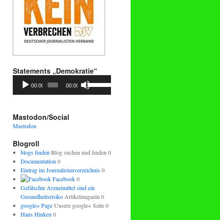
Statements „Demokratie“
Audio-
Pfeiltasten
00:00
00:00
Player
Hoch/Runter
benutzen,
um
die
Mastodon/Social
Lautstärke
Mastodon
zu
regeln.
Blogroll
blogs finden
Blog suchen und finden 0
Documentation
0
Eintrag im Journalistenverzeichnis
0
Facebook
0
Gefälschte Arzneimittel sind ein
Gesundheitsrisiko
Artikelmagazin 0
google+ Page
Unsere google+ Seite 0
Hans Hinken
0