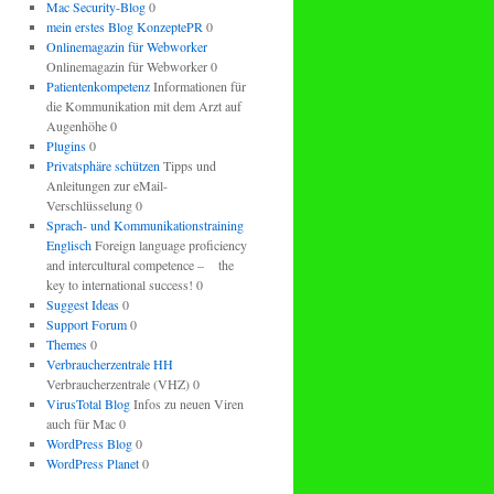
Mac Security-Blog
0
mein erstes Blog KonzeptePR
0
Onlinemagazin für Webworker
Onlinemagazin für Webworker 0
Patientenkompetenz
Informationen für
die Kommunikation mit dem Arzt auf
Augenhöhe 0
Plugins
0
Privatsphäre schützen
Tipps und
Anleitungen zur eMail-
Verschlüsselung 0
Sprach- und Kommunikationstraining
Englisch
Foreign language proficiency
and intercultural competence – the
key to international success! 0
Suggest Ideas
0
Support Forum
0
Themes
0
Verbraucherzentrale HH
Verbraucherzentrale (VHZ) 0
VirusTotal Blog
Infos zu neuen Viren
auch für Mac 0
WordPress Blog
0
WordPress Planet
0