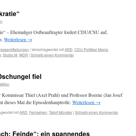
kratie“
on
tie“ – Ehemaliger Ostbeauftragter fordert CDU/CSU auf,
n.
Weiterlesen
→
ressemitteilungen
|
Verschlagwortet mit
ARD
,
CDU-Politiker Marco
r
,
Studio M
,
WDR
|
Schreib einen Kommentar
Dschungel fiel
ktion
für Kommissar Thiel (Axel Prahl) und Professor Boerne (Jan Josef
t dieses Mal die Episodenhauptrolle.
Weiterlesen
→
gwortet mit
ARD
,
Fernsehen
,
Tatort Münster
|
Schreib einen Kommentar
ach: Feinde“: ein spannendes