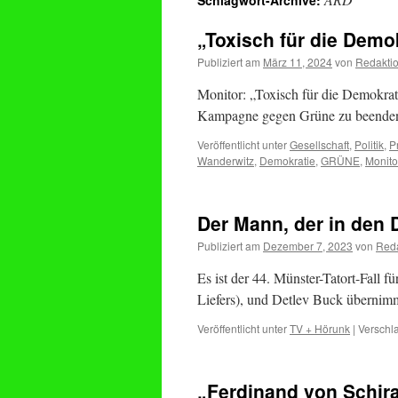
Schlagwort-Archive:
„Toxisch für die Demo
Publiziert am
März 11, 2024
von
Redakti
Monitor: „Toxisch für die Demokra
Kampagne gegen Grüne zu beende
Veröffentlicht unter
Gesellschaft
,
Politik
,
P
Wanderwitz
,
Demokratie
,
GRÜNE
,
Monito
Der Mann, der in den 
Publiziert am
Dezember 7, 2023
von
Reda
Es ist der 44. Münster-Tatort-Fall 
Liefers), und Detlev Buck übernimm
Veröffentlicht unter
TV + Hörunk
|
Verschla
„Ferdinand von Schir