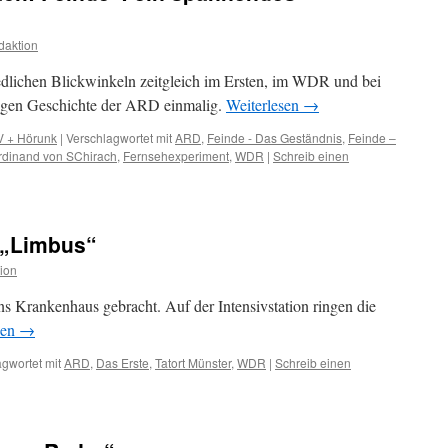
daktion
edlichen Blickwinkeln zeitgleich im Ersten, im WDR und bei
hrigen Geschichte der ARD einmalig.
Weiterlesen
→
V + Hörunk
|
Verschlagwortet mit
ARD
,
Feinde - Das Geständnis
,
Feinde –
rdinand von SChirach
,
Fernsehexperiment
,
WDR
|
Schreib einen
 „Limbus“
ion
ns Krankenhaus gebracht. Auf der Intensivstation ringen die
sen
→
gwortet mit
ARD
,
Das Erste
,
Tatort Münster
,
WDR
|
Schreib einen