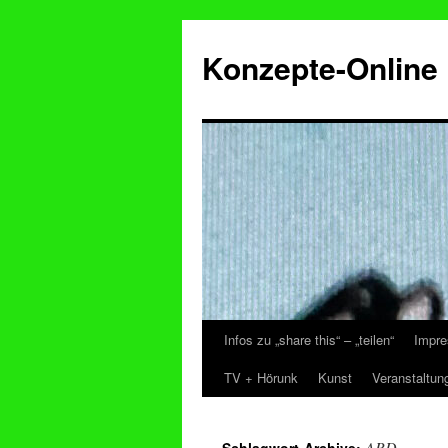
Konzepte-Online
Infos zu „share this“ – „teilen“
Impre
Zum
TV + Hörunk
Kunst
Veranstaltun
Inhalt
springen
ARD