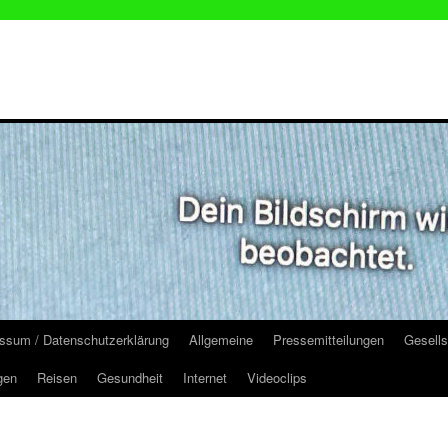
ssum / Datenschutzerklärung
Allgemeine
Pressemitteilungen
Gesells
gen
Reisen
Gesundheit
Internet
Videoclips