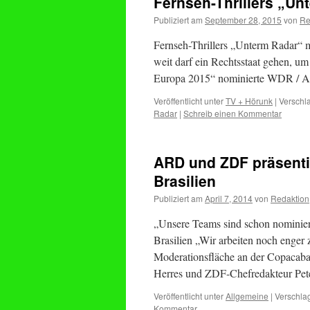
Fernseh-Thrillers „Un
Publiziert am
September 28, 2015
von
Re
Fernseh-Thrillers „Unterm Radar“ m
weit darf ein Rechtsstaat gehen, um
Europa 2015“ nominierte WDR / 
Veröffentlicht unter
TV + Hörunk
|
Verschla
Radar
|
Schreib einen Kommentar
ARD und ZDF präsenti
Brasilien
Publiziert am
April 7, 2014
von
Redaktion
„Unsere Teams sind schon nominie
Brasilien „Wir arbeiten noch eng
Moderationsfläche an der Copacaba
Herres und ZDF-Chefredakteur Pe
Veröffentlicht unter
Allgemeine
|
Verschlag
Kommentar