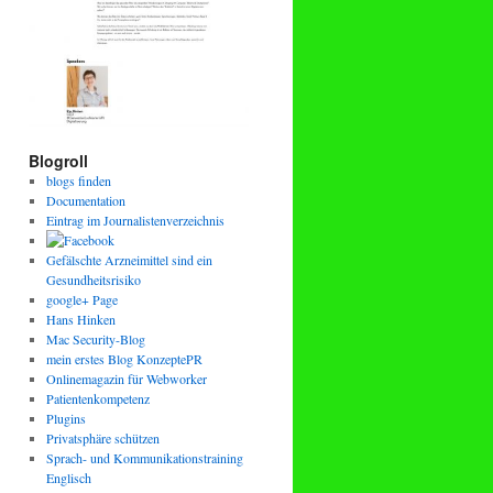
Blogroll
blogs finden
Documentation
Eintrag im Journalistenverzeichnis
Gefälschte Arzneimittel sind ein
Gesundheitsrisiko
google+ Page
Hans Hinken
Mac Security-Blog
mein erstes Blog KonzeptePR
Onlinemagazin für Webworker
Patientenkompetenz
Plugins
Privatsphäre schützen
Sprach- und Kommunikationstraining
Englisch