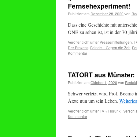
Fernsehexperiment!
Publiziert am
Dezember 28, 2020
von
Re
Dass eine Geschichte mit unterschi
ONE zu sehen ist, ist in der 70-jä
Veröffentlicht unter
Pressemitteilungen
,
T
Der Prozess
,
Feinde – Gegen die Zeit
,
Fe
Kommentar
TATORT aus Münster:
Publiziert am
Oktober 1, 2020
von
Redakt
Schwer verletzt wird Prof. Boerne i
Ärzte nun um sein Leben.
Weiterle
Veröffentlicht unter
TV + Hörunk
|
Verschla
Kommentar