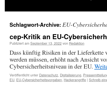
springen
EU-Cybersicherhe
Schlagwort-Archive:
cep-Kritik an EU-Cybersicher
Publiziert am
September 13, 2022
von
Redaktion
Dass künftig Risiken in der Lieferkette 
werden müssen, erhöht nach Ansicht vo
Cybersicherheitsniveau in der EU.
Weit
Veröffentlicht unter
Datenschutz
,
Digitalisierung
,
Pressemitteilu
EU
,
EU-Cybersicherheitsvorgaben
,
Hackerangriffe
|
Schreib ei