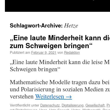
springen
Hetze
Schlagwort-Archive:
„Eine laute Minderheit kann di
zum Schweigen bringen“
Publiziert am
Februar 9, 2021
von
Redaktion
„Eine laute Minderheit kann die leise 
Schweigen bringen“
Mathematische Modelle tragen dazu be
und Polarisierung in sozialen Medien zu
verstehen
Weiterlesen
→
Veröffentlicht unter
Datenschutz
,
Digitalisierung
,
Gesellschaft
,
Pr
mit
Digitalisierung
,
Hass
,
Hate Speech
,
Hetze
,
Mathematik
,
Psyc