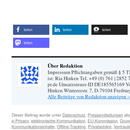
teilen
teilen
teilen
teilen
Über Redaktion
Impressum Pflichtangaben gemäß § 5 TM
ist: Ria Hinken Tel. +49 (0) 761 | 2852
pr.de Umsatzsteuer-ID DE185565169 Vera
Hinken Wintererstr. 7, D-79104 Freibur
Alle Beiträge von Redaktion anzeigen
Dieser Beitrag wurde unter
Datenschutz
,
Pressemitteilungen
abg
e-Privacy
,
elektronische Kommunikation
,
EU-Kommission
,
Grun
Kommunikationsinhalte
,
Offline-Tracking
,
Privatsphäre
,
Vertrauli