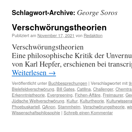
George Soros
Schlagwort-Archive:
Verschwörungstheorien
Publiziert am
November 17, 2021
von
Redaktion
Verschwörungstheorien
Eine philosophische Kritik der Unvernu
von Karl Hepfer, erschienen bei transcri
Weiterlesen
→
Veröffentlicht unter
Buchbesprechungen
|
Verschlagwortet mit
9
Bielefeldverschwörung
,
Bill Gates
,
Catilina
,
Challenger
,
Chemtrai
Erkenntnistheorie
,
Evergreening
,
Fichen-Affäre
,
Freimaurer
,
Ge
Jüdische Weltverschwörung
,
Kultur
,
Kulturtheorie
,
Kulturwissens
Phoebuskartell
,
QAnon
,
Stammheim
,
Verschwörungstheorie
,
wi
Wissenschaftsphilosophie
|
Schreib einen Kommentar