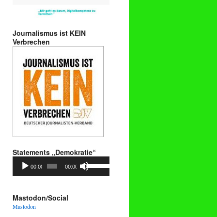
Journalismus ist KEIN
Verbrechen
Statements „Demokratie“
Audio-
Pfeiltasten
00:00
00:00
Player
Hoch/Runter
benutzen,
um
die
Mastodon/Social
Lautstärke
Mastodon
zu