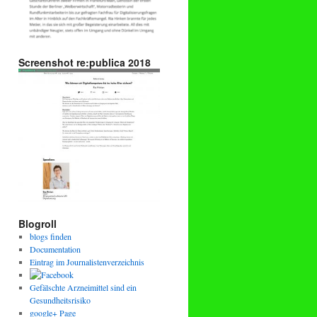
Screenshot re:publica 2018
Blogroll
blogs finden
Documentation
Eintrag im Journalistenverzeichnis
Gefälschte Arzneimittel sind ein
Gesundheitsrisiko
google+ Page