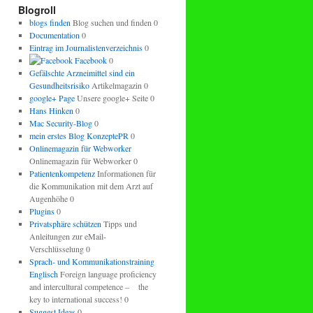
regeln.
Blogroll
blogs finden
Blog suchen und finden 0
Documentation
0
Eintrag im Journalistenverzeichnis
0
Facebook
0
Gefälschte Arzneimittel sind ein
Gesundheitsrisiko
Artikelmagazin 0
google+ Page
Unsere google+ Seite 0
Hans Hinken
0
Mac Security-Blog
0
mein erstes Blog KonzeptePR
0
Onlinemagazin für Webworker
Onlinemagazin für Webworker 0
Patientenkompetenz
Informationen für
die Kommunikation mit dem Arzt auf
Augenhöhe 0
Plugins
0
Privatsphäre schützen
Tipps und
Anleitungen zur eMail-
Verschlüsselung 0
Sprach- und Kommunikationstraining
Englisch
Foreign language proficiency
and intercultural competence – the
key to international success! 0
Suggest Ideas
0