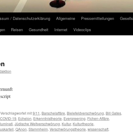
ssum / Datenschutzerklärung
Allgemeine
Pressemitteilungen
Gesells
gen
Reisen
Gesundheit
Internet
Videoclips
en
daktion
ernunft
script
Verschlagwortet mit
9/11
,
Barschelaffäre
,
Bielefeldverschwörung
,
Bill Gates
,
COVID-19
,
Echelon
,
Erkenntnistheorie
,
Evergreening
,
Fichen-Affäre
,
lluminati
,
Jüdische Weltverschwörung
,
Kultur
,
Kulturtheorie
,
skartell
,
QAnon
,
Stammheim
,
Verschwörungstheorie
,
wissenschaft
,