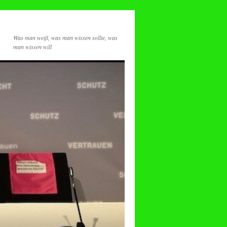
Was man weiß, was man wissen sollte, was
man wissen will