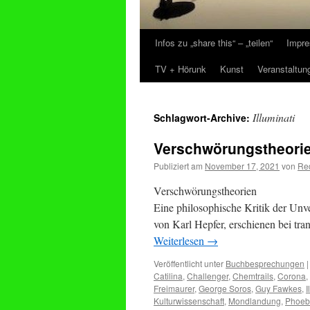
Infos zu „share this“ – „teilen“
Impre
Zum
TV + Hörunk
Kunst
Veranstaltun
Inhalt
springen
Illuminati
Schlagwort-Archive:
Verschwörungstheori
Publiziert am
November 17, 2021
von
Re
Verschwörungstheorien
Eine philosophische Kritik der Unv
von Karl Hepfer, erschienen bei tran
Weiterlesen
→
Veröffentlicht unter
Buchbesprechungen
|
Catilina
,
Challenger
,
Chemtrails
,
Corona
,
Freimaurer
,
George Soros
,
Guy Fawkes
,
I
Kulturwissenschaft
,
Mondlandung
,
Phoebu