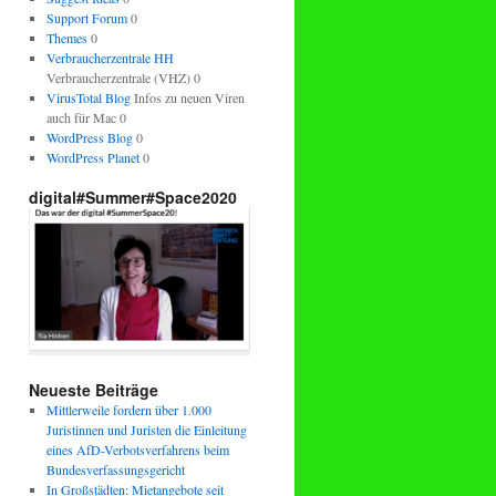
Support Forum
0
Themes
0
Verbraucherzentrale HH
Verbraucherzentrale (VHZ) 0
VirusTotal Blog
Infos zu neuen Viren
auch für Mac 0
WordPress Blog
0
WordPress Planet
0
digital#Summer#Space2020
Neueste Beiträge
Mittlerweile fordern über 1.000
Juristinnen und Juristen die Einleitung
eines AfD-Verbotsverfahrens beim
Bundesverfassungsgericht
In Großstädten: Mietangebote seit