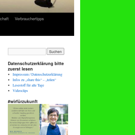
chaft
Verbrauchertipps
Datenschutzerklärung bitte
zuerst lesen
Impressum / Datenschutzerklärung
Infos zu „share this“ – „teilen“
Lesestoff für alle Tage
Videoclips
#wirfürzukunft