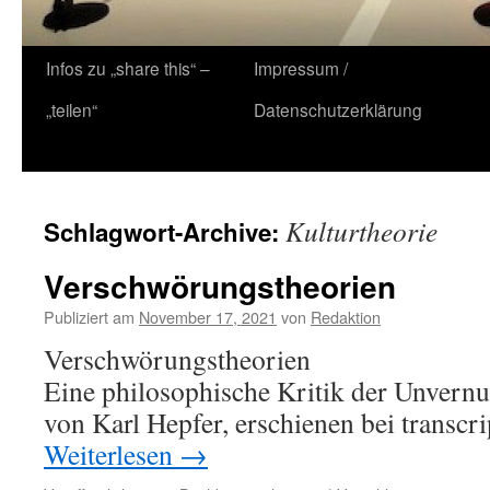
Zum
Infos zu „share this“ –
Impressum /
Inhalt
„teilen“
Datenschutzerklärung
springen
Kulturtheorie
Schlagwort-Archive:
Verschwörungstheorien
Publiziert am
November 17, 2021
von
Redaktion
Verschwörungstheorien
Eine philosophische Kritik der Unvernu
von Karl Hepfer, erschienen bei transcri
Weiterlesen
→