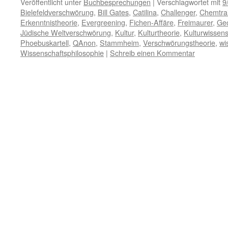
Veröffentlicht unter
Buchbesprechungen
|
Verschlagwortet mit
9
Bielefeldverschwörung
,
Bill Gates
,
Catilina
,
Challenger
,
Chemtrai
Erkenntnistheorie
,
Evergreening
,
Fichen-Affäre
,
Freimaurer
,
Ge
Jüdische Weltverschwörung
,
Kultur
,
Kulturtheorie
,
Kulturwissens
Phoebuskartell
,
QAnon
,
Stammheim
,
Verschwörungstheorie
,
wi
Wissenschaftsphilosophie
|
Schreib einen Kommentar