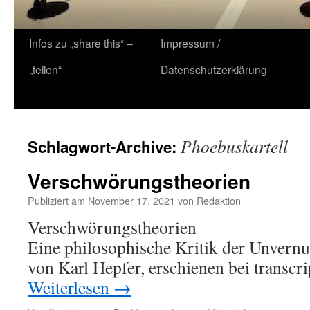
Zum
Infos zu „share this“ –
Impressum /
Inhalt
„teilen“
Datenschutzerklärung
springen
Phoebuskartell
Schlagwort-Archive:
Verschwörungstheorien
Publiziert am
November 17, 2021
von
Redaktion
Verschwörungstheorien
Eine philosophische Kritik der Unvernu
von Karl Hepfer, erschienen bei transcri
Weiterlesen
→