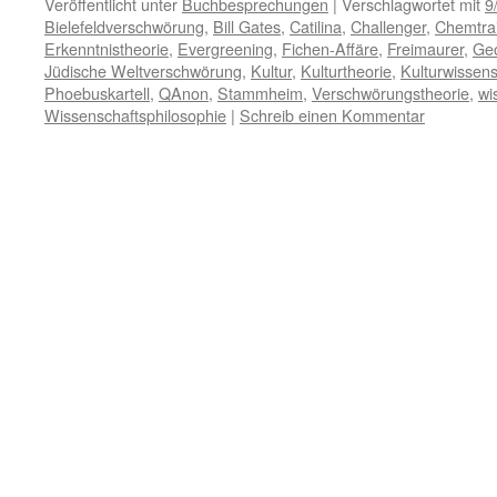
Veröffentlicht unter
Buchbesprechungen
|
Verschlagwortet mit
9
Bielefeldverschwörung
,
Bill Gates
,
Catilina
,
Challenger
,
Chemtrai
Erkenntnistheorie
,
Evergreening
,
Fichen-Affäre
,
Freimaurer
,
Ge
Jüdische Weltverschwörung
,
Kultur
,
Kulturtheorie
,
Kulturwissens
Phoebuskartell
,
QAnon
,
Stammheim
,
Verschwörungstheorie
,
wi
Wissenschaftsphilosophie
|
Schreib einen Kommentar