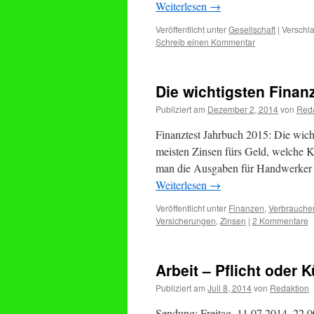
Weiterlesen
→
Veröffentlicht unter
Gesellschaft
|
Verschla
Schreib einen Kommentar
Die wichtigsten Finanz
Publiziert am
Dezember 2, 2014
von
Reda
Finanztest Jahrbuch 2015: Die wicht
meisten Zinsen fürs Geld, welche 
man die Ausgaben für Handwerker 
Weiterlesen
→
Veröffentlicht unter
Finanzen
,
Verbraucher
Versicherungen
,
Zinsen
|
2 Kommentare
Arbeit – Pflicht oder K
Publiziert am
Juli 8, 2014
von
Redaktion
Sendung: Freitag, 11.07.2014, 22.