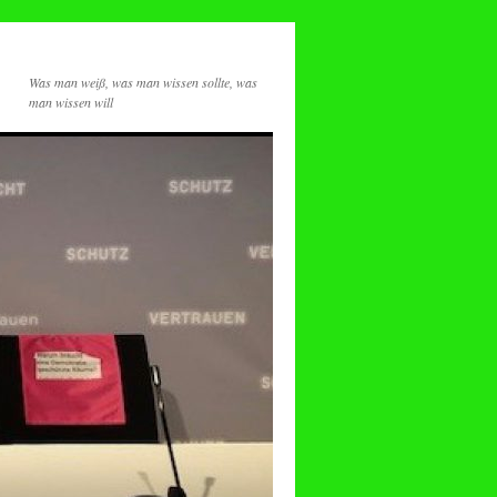
Was man weiß, was man wissen sollte, was
man wissen will