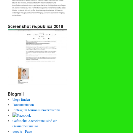
Screenshot re:publica 2018
Blogroll
blogs finden
Documentation
Eintrag im Journalistenverzeichnis
Gefälschte Arzneimittel sind ein
Gesundheitsrisiko
google+ Page