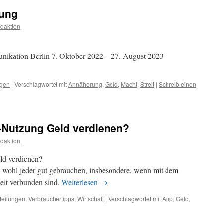
rung
daktion
ikation Berlin 7. Oktober 2022 – 27. August 2023
ngen
|
Verschlagwortet mit
Annäherung
,
Geld
,
Macht
,
Streit
|
Schreib einen
-Nutzung Geld verdienen?
daktion
ld verdienen?
nn wohl jeder gut gebrauchen, insbesondere, wenn mit dem
eit verbunden sind.
Weiterlesen
→
teilungen
,
Verbrauchertipps
,
Wirtschaft
|
Verschlagwortet mit
App
,
Geld
,