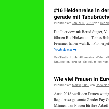
#16 Heldenreise in de
gerade mit Tabubrüch
Publiziert am
Januar 30, 2019
von
Redak
Ein Interview mit Bernd Singer, Vo
führten Ria Hinken und Tobias Bob
Fremmer haben wahrlich Pioniergei
Weiterlesen
→
Veröffentlicht unter
Allgemeine
,
Wirtschaft
Unternehmenskultur
|
Schreib einen Kom
Wie viel Frauen in Eu
Publiziert am
März 8, 2018
von
Redaktio
Auch 2018 verdienen Frauen wenige
liegt der so genannte Gender Pay Ga
Männer, den Frauen für ihre Arbeit 