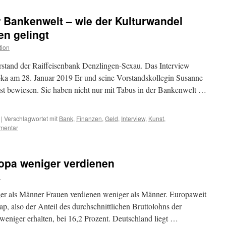
r Bankenwelt – wie der Kulturwandel
en gelingt
tion
rstand der Raiffeisenbank Denzlingen-Sexau. Das Interview
ka am 28. Januar 2019 Er und seine Vorstandskollegin Susanne
st bewiesen. Sie haben nicht nur mit Tabus in der Bankenwelt …
|
Verschlagwortet mit
Bank
,
Finanzen
,
Geld
,
Interview
,
Kunst
,
mentar
ropa weniger verdienen
n
r als Männer Frauen verdienen weniger als Männer. Europaweit
p, also der Anteil des durchschnittlichen Bruttolohns der
weniger erhalten, bei 16,2 Prozent. Deutschland liegt …