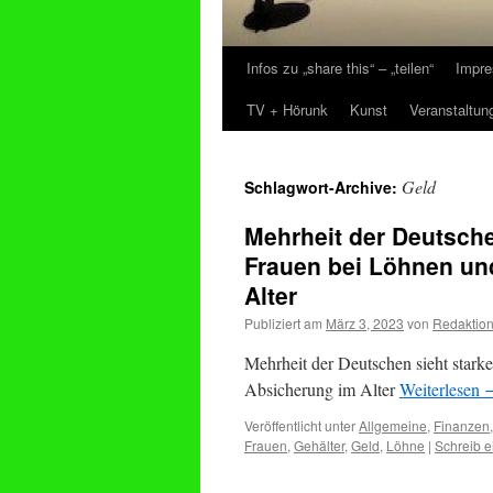
Infos zu „share this“ – „teilen“
Impre
Zum
TV + Hörunk
Kunst
Veranstaltun
Inhalt
springen
Geld
Schlagwort-Archive:
Mehrheit der Deutsche
Frauen bei Löhnen un
Alter
Publiziert am
März 3, 2023
von
Redaktio
Mehrheit der Deutschen sieht stark
Absicherung im Alter
Weiterlesen
Veröffentlicht unter
Allgemeine
,
Finanzen
Frauen
,
Gehälter
,
Geld
,
Löhne
|
Schreib 