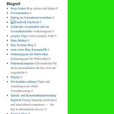
regeln.
Blogroll
blogs finden
Blog suchen und finden 0
Documentation
0
Eintrag im Journalistenverzeichnis
0
Facebook
0
Gefälschte Arzneimittel sind ein
Gesundheitsrisiko
Artikelmagazin 0
google+ Page
Unsere google+ Seite 0
Hans Hinken
0
Mac Security-Blog
0
mein erstes Blog KonzeptePR
0
Onlinemagazin für Webworker
Onlinemagazin für Webworker 0
Patientenkompetenz
Informationen für
die Kommunikation mit dem Arzt auf
Augenhöhe 0
Plugins
0
Privatsphäre schützen
Tipps und
Anleitungen zur eMail-
Verschlüsselung 0
Sprach- und Kommunikationstraining
Englisch
Foreign language proficiency
and intercultural competence – the
key to international success! 0
Suggest Ideas
0