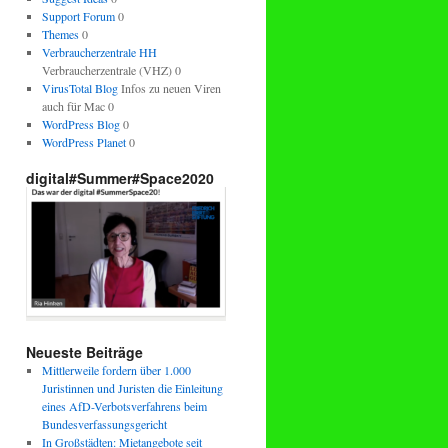
Support Forum
0
Themes
0
Verbraucherzentrale HH
Verbraucherzentrale (VHZ) 0
VirusTotal Blog
Infos zu neuen Viren
auch für Mac 0
WordPress Blog
0
WordPress Planet
0
digital#Summer#Space2020
Neueste Beiträge
Mittlerweile fordern über 1.000
Juristinnen und Juristen die Einleitung
eines AfD-Verbotsverfahrens beim
Bundesverfassungsgericht
In Großstädten: Mietangebote seit