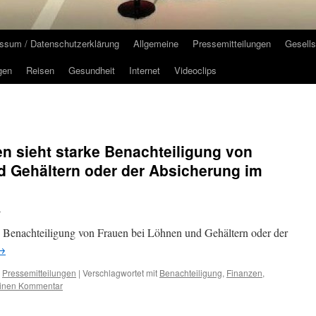
ssum / Datenschutzerklärung
Allgemeine
Pressemitteilungen
Gesells
gen
Reisen
Gesundheit
Internet
Videoclips
n sieht starke Benachteiligung von
d Gehältern oder der Absicherung im
n
e Benachteiligung von Frauen bei Löhnen und Gehältern oder der
→
,
Pressemitteilungen
|
Verschlagwortet mit
Benachteiligung
,
Finanzen
,
einen Kommentar