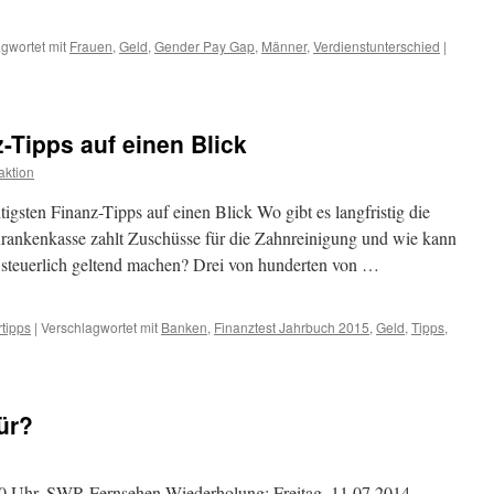
gwortet mit
Frauen
,
Geld
,
Gender Pay Gap
,
Männer
,
Verdienstunterschied
|
-Tipps auf einen Blick
ktion
igsten Finanz-Tipps auf einen Blick Wo gibt es langfristig die
Krankenkasse zahlt Zuschüsse für die Zahnreinigung und wie kann
steuerlich geltend machen? Drei von hunderten von …
tipps
|
Verschlagwortet mit
Banken
,
Finanztest Jahrbuch 2015
,
Geld
,
Tipps
,
ür?
00 Uhr, SWR Fernsehen Wiederholung: Freitag, 11.07.2014,