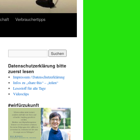
chaft
Verbrauchertipps
Datenschutzerklärung bitte
zuerst lesen
Impressum / Datenschutzerklärung
Infos zu „share this“ – „teilen“
Lesestoff für alle Tage
Videoclips
#wirfürzukunft