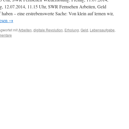
, 12.07.2014, 11.15 Uhr, SWR Fernsehen Arbeiten, Geld
 haben – eine erstrebenswerte Sache: Von klein auf lernen wir,
lesen
→
gwortet mit
Arbeiten
,
digitale Revolution
,
Erholung
,
Geld
,
Lebensaufgabe
,
mentare