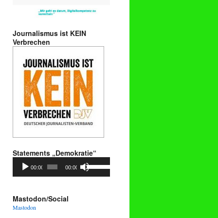
Journalismus ist KEIN
Verbrechen
Statements „Demokratie“
Audio-
Pfeiltasten
00:00
00:00
Player
Hoch/Runter
benutzen,
um
die
Mastodon/Social
Lautstärke
Mastodon
zu